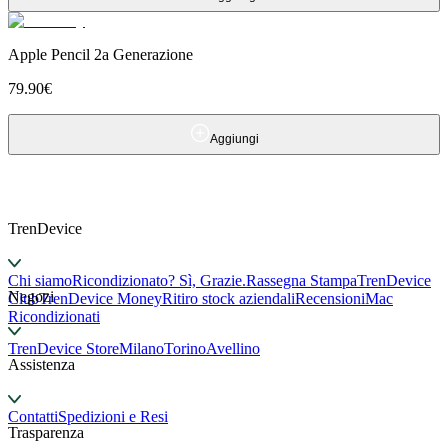
Apple Pencil 2a Generazione
79.90
€
Aggiungi
TrenDevice
Chi siamo
Ricondizionato? Sì, Grazie.
Rassegna Stampa
TrenDevice
Negozi
Club
TrenDevice Money
Ritiro stock aziendali
Recensioni
Mac
Ricondizionati
TrenDevice Store
Milano
Torino
Avellino
Assistenza
Contatti
Spedizioni e Resi
Trasparenza