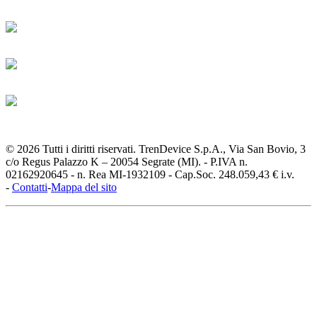
© 2026 Tutti i diritti riservati. TrenDevice S.p.A., Via San Bovio, 3
c/o Regus Palazzo K – 20054 Segrate (MI). - P.IVA n.
02162920645 - n. Rea MI-1932109 - Cap.Soc. 248.059,43 € i.v.
-
Contatti
-
Mappa del sito