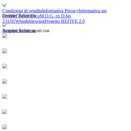
Condizioni di vendita
Informativa Privacy
Informativa sui
Investor Relations
Cookie
Codice Etico
M.O.G. ex D.lgs
231/01
Whistleblowing
Progetto REFIVE 2.0
Investor Relations
Acquisti online sicuri con