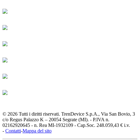
© 2026 Tutti i diritti riservati. TrenDevice S.p.A., Via San Bovio, 3
c/o Regus Palazzo K – 20054 Segrate (MI). - P.IVA n.
02162920645 - n. Rea MI-1932109 - Cap.Soc. 248.059,43 € i.v.
-
Contatti
-
Mappa del sito