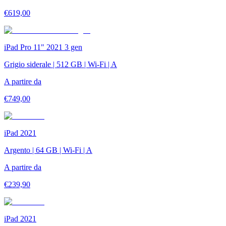
€
619,00
iPad Pro 11" 2021 3 gen
Grigio siderale | 512 GB | Wi-Fi | A
A partire da
€
749,00
iPad 2021
Argento | 64 GB | Wi-Fi | A
A partire da
€
239,90
iPad 2021