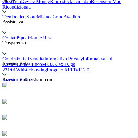
Negozi
Club
TrenDevice Money
Ritiro stock aziendali
Recensioni
Mac
Ricondizionati
TrenDevice Store
Milano
Torino
Avellino
Assistenza
Contatti
Spedizioni e Resi
Trasparenza
Condizioni di vendita
Informativa Privacy
Informativa sui
Investor Relations
Cookie
Codice Etico
M.O.G. ex D.lgs
231/01
Whistleblowing
Progetto REFIVE 2.0
Investor Relations
Acquisti online sicuri con