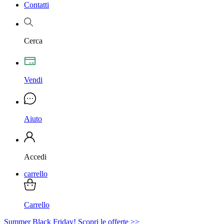
Contatti
Cerca
Vendi
Aiuto
Accedi
carrello
Carrello
Summer Black Friday! Scopri le offerte >>