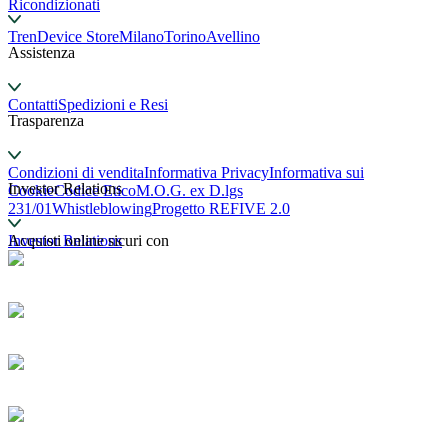
Ricondizionati
TrenDevice Store
Milano
Torino
Avellino
Assistenza
Contatti
Spedizioni e Resi
Trasparenza
Condizioni di vendita
Informativa Privacy
Informativa sui
Investor Relations
Cookie
Codice Etico
M.O.G. ex D.lgs
231/01
Whistleblowing
Progetto REFIVE 2.0
Investor Relations
Acquisti online sicuri con