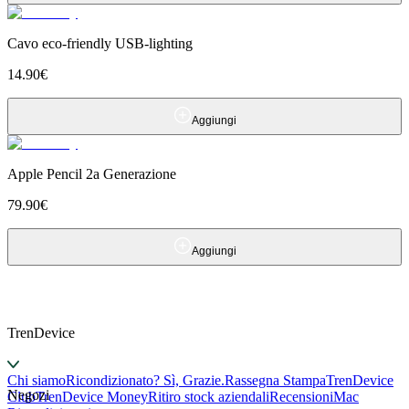
Cavo eco-friendly USB-lighting
14.90
€
Aggiungi
Apple Pencil 2a Generazione
79.90
€
Aggiungi
TrenDevice
Chi siamo
Ricondizionato? Sì, Grazie.
Rassegna Stampa
TrenDevice
Negozi
Club
TrenDevice Money
Ritiro stock aziendali
Recensioni
Mac