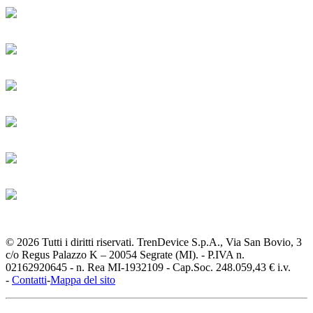
© 2026 Tutti i diritti riservati. TrenDevice S.p.A., Via San Bovio, 3
c/o Regus Palazzo K – 20054 Segrate (MI). - P.IVA n.
02162920645 - n. Rea MI-1932109 - Cap.Soc. 248.059,43 € i.v.
-
Contatti
-
Mappa del sito