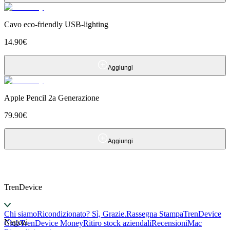
Cavo eco-friendly USB-lighting
14.90
€
Aggiungi
Apple Pencil 2a Generazione
79.90
€
Aggiungi
TrenDevice
Chi siamo
Ricondizionato? Sì, Grazie.
Rassegna Stampa
TrenDevice
Negozi
Club
TrenDevice Money
Ritiro stock aziendali
Recensioni
Mac