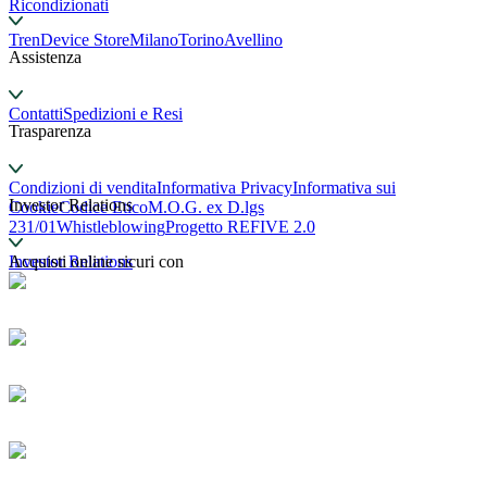
Ricondizionati
TrenDevice Store
Milano
Torino
Avellino
Assistenza
Contatti
Spedizioni e Resi
Trasparenza
Condizioni di vendita
Informativa Privacy
Informativa sui
Investor Relations
Cookie
Codice Etico
M.O.G. ex D.lgs
231/01
Whistleblowing
Progetto REFIVE 2.0
Investor Relations
Acquisti online sicuri con