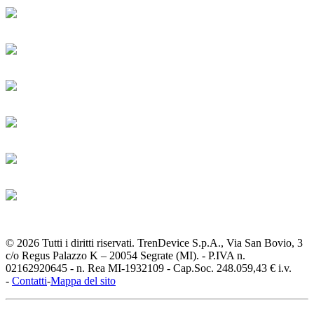
© 2026 Tutti i diritti riservati. TrenDevice S.p.A., Via San Bovio, 3
c/o Regus Palazzo K – 20054 Segrate (MI). - P.IVA n.
02162920645 - n. Rea MI-1932109 - Cap.Soc. 248.059,43 € i.v.
-
Contatti
-
Mappa del sito