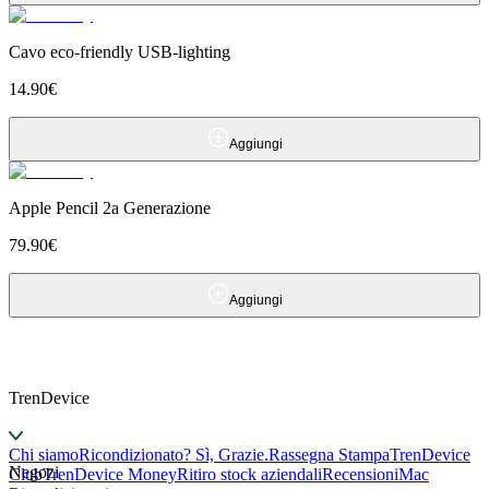
Cavo eco-friendly USB-lighting
14.90
€
Aggiungi
Apple Pencil 2a Generazione
79.90
€
Aggiungi
TrenDevice
Chi siamo
Ricondizionato? Sì, Grazie.
Rassegna Stampa
TrenDevice
Negozi
Club
TrenDevice Money
Ritiro stock aziendali
Recensioni
Mac