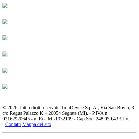
© 2026 Tutti i diritti riservati. TrenDevice S.p.A., Via San Bovio, 3
c/o Regus Palazzo K – 20054 Segrate (MI). - P.IVA n.
02162920645 - n. Rea MI-1932109 - Cap.Soc. 248.059,43 € i.v.
-
Contatti
-
Mappa del sito