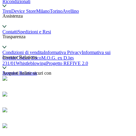
Ricondizionati
TrenDevice Store
Milano
Torino
Avellino
Assistenza
Contatti
Spedizioni e Resi
Trasparenza
Condizioni di vendita
Informativa Privacy
Informativa sui
Investor Relations
Cookie
Codice Etico
M.O.G. ex D.lgs
231/01
Whistleblowing
Progetto REFIVE 2.0
Investor Relations
Acquisti online sicuri con