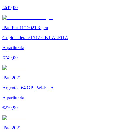
€
619,00
iPad Pro 11" 2021 3 gen
Grigio siderale | 512 GB | Wi-Fi | A
A partire da
€
749,00
iPad 2021
Argento | 64 GB | Wi-Fi | A
A partire da
€
239,90
iPad 2021