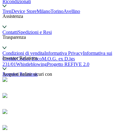
Ricondizionati
TrenDevice Store
Milano
Torino
Avellino
Assistenza
Contatti
Spedizioni e Resi
Trasparenza
Condizioni di vendita
Informativa Privacy
Informativa sui
Investor Relations
Cookie
Codice Etico
M.O.G. ex D.lgs
231/01
Whistleblowing
Progetto REFIVE 2.0
Investor Relations
Acquisti online sicuri con