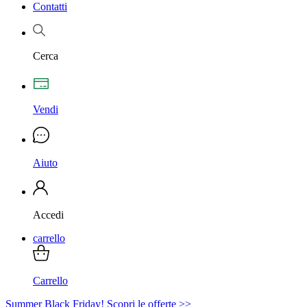
Contatti
Cerca
Vendi
Aiuto
Accedi
carrello
Carrello
Summer Black Friday! Scopri le offerte >>