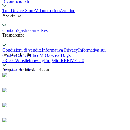
Ricondizionati
TrenDevice Store
Milano
Torino
Avellino
Assistenza
Contatti
Spedizioni e Resi
Trasparenza
Condizioni di vendita
Informativa Privacy
Informativa sui
Investor Relations
Cookie
Codice Etico
M.O.G. ex D.lgs
231/01
Whistleblowing
Progetto REFIVE 2.0
Investor Relations
Acquisti online sicuri con