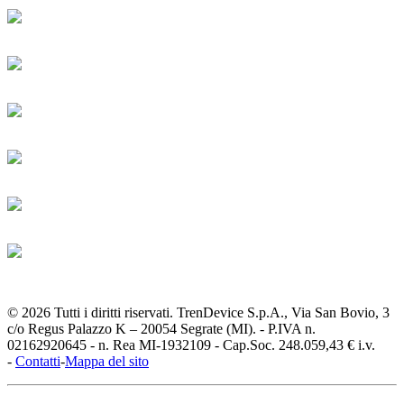
© 2026 Tutti i diritti riservati. TrenDevice S.p.A., Via San Bovio, 3
c/o Regus Palazzo K – 20054 Segrate (MI). - P.IVA n.
02162920645 - n. Rea MI-1932109 - Cap.Soc. 248.059,43 € i.v.
-
Contatti
-
Mappa del sito