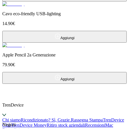
Cavo eco-friendly USB-lighting
14.90
€
Aggiungi
Apple Pencil 2a Generazione
79.90
€
Aggiungi
TrenDevice
Chi siamo
Ricondizionato? Sì, Grazie.
Rassegna Stampa
TrenDevice
Negozi
Club
TrenDevice Money
Ritiro stock aziendali
Recensioni
Mac