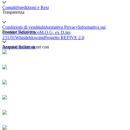
Contatti
Spedizioni e Resi
Trasparenza
Condizioni di vendita
Informativa Privacy
Informativa sui
Investor Relations
Cookie
Codice Etico
M.O.G. ex D.lgs
231/01
Whistleblowing
Progetto REFIVE 2.0
Investor Relations
Acquisti online sicuri con