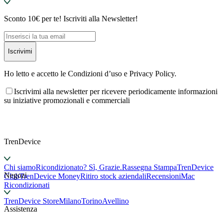
Sconto 10€ per te! Iscriviti alla Newsletter!
Iscrivimi
Ho letto e accetto le Condizioni d’uso e Privacy Policy.
Iscrivimi alla newsletter per ricevere periodicamente informazioni
su iniziative promozionali e commerciali
TrenDevice
Chi siamo
Ricondizionato? Sì, Grazie.
Rassegna Stampa
TrenDevice
Negozi
Club
TrenDevice Money
Ritiro stock aziendali
Recensioni
Mac
Ricondizionati
TrenDevice Store
Milano
Torino
Avellino
Assistenza