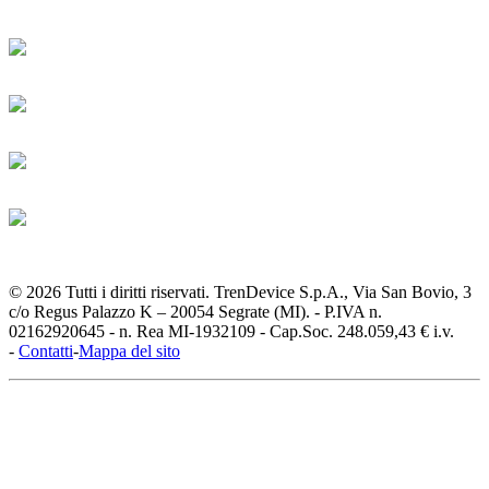
© 2026 Tutti i diritti riservati. TrenDevice S.p.A., Via San Bovio, 3
c/o Regus Palazzo K – 20054 Segrate (MI). - P.IVA n.
02162920645 - n. Rea MI-1932109 - Cap.Soc. 248.059,43 € i.v.
-
Contatti
-
Mappa del sito