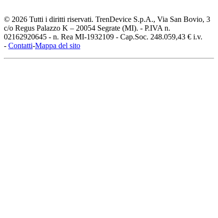
© 2026 Tutti i diritti riservati. TrenDevice S.p.A., Via San Bovio, 3
c/o Regus Palazzo K – 20054 Segrate (MI). - P.IVA n.
02162920645 - n. Rea MI-1932109 - Cap.Soc. 248.059,43 € i.v.
-
Contatti
-
Mappa del sito