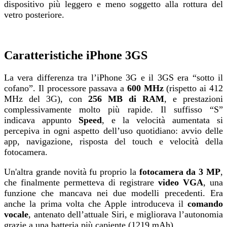
dispositivo più leggero e meno soggetto alla rottura del
vetro posteriore.
Caratteristiche iPhone 3GS
La vera differenza tra l’iPhone 3G e il 3GS era “sotto il
cofano”. Il processore passava a
600 MHz
(rispetto ai 412
MHz del 3G), con
256 MB di RAM
, e prestazioni
complessivamente molto più rapide. Il suffisso “S”
indicava appunto
Speed
, e la velocità aumentata si
percepiva in ogni aspetto dell’uso quotidiano: avvio delle
app, navigazione, risposta del touch e velocità della
fotocamera.
Un'altra grande novità fu proprio la
fotocamera da 3 MP
,
che finalmente permetteva di registrare
video VGA
, una
funzione che mancava nei due modelli precedenti. Era
anche la prima volta che Apple introduceva il
comando
vocale
, antenato dell’attuale Siri, e migliorava l’autonomia
grazie a una batteria più capiente (1219 mAh).