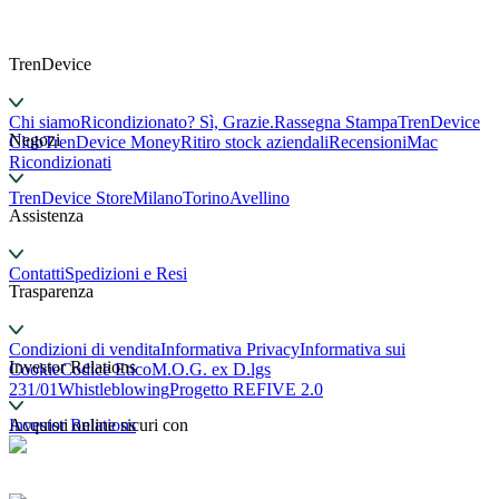
TrenDevice
Chi siamo
Ricondizionato? Sì, Grazie.
Rassegna Stampa
TrenDevice
Negozi
Club
TrenDevice Money
Ritiro stock aziendali
Recensioni
Mac
Ricondizionati
TrenDevice Store
Milano
Torino
Avellino
Assistenza
Contatti
Spedizioni e Resi
Trasparenza
Condizioni di vendita
Informativa Privacy
Informativa sui
Investor Relations
Cookie
Codice Etico
M.O.G. ex D.lgs
231/01
Whistleblowing
Progetto REFIVE 2.0
Investor Relations
Acquisti online sicuri con