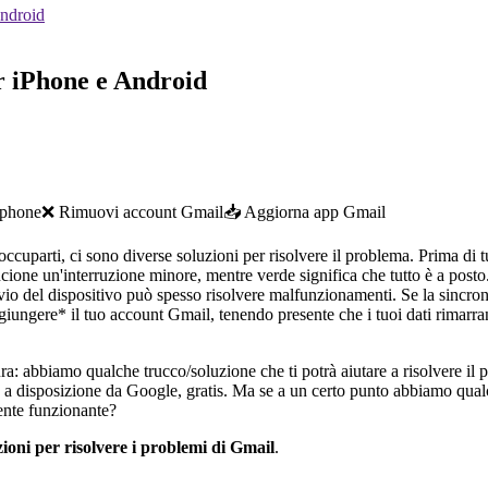
Android
r iPhone e Android
tphone
❌ Rimuovi account Gmail
📥 Aggiorna app Gmail
arti, ci sono diverse soluzioni per risolvere il problema. Prima di tutt
ncione un'interruzione minore, mentre verde significa che tutto è a posto
vvio del dispositivo può spesso risolvere malfunzionamenti. Se la sincron
ggiungere* il tuo account Gmail, tenendo presente che i tuoi dati rimarr
a: abbiamo qualche trucco/soluzione che ti potrà aiutare a risolvere il 
essa a disposizione da Google, gratis. Ma se a un certo punto abbiamo 
mente funzionante?
uzioni per risolvere i problemi di Gmail
.