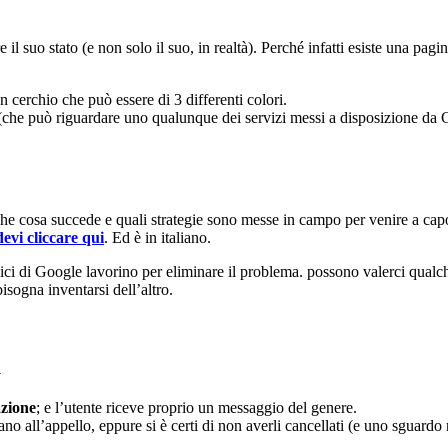
l suo stato (e non solo il suo, in realtà). Perché infatti esiste una pagi
cerchio che può essere di 3 differenti colori.
ria (che può riguardare uno qualunque dei servizi messi a disposizione 
che cosa succede e quali strategie sono messe in campo per venire a cap
evi cliccare qui
. Ed è in italiano.
nici di Google lavorino per eliminare il problema. possono valerci qualc
isogna inventarsi dell’altro.
a
azione
; e l’utente riceve proprio un messaggio del genere.
no all’appello, eppure si è certi di non averli cancellati (e uno sguardo 