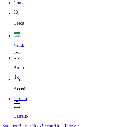
Contatti
Cerca
Vendi
Aiuto
Accedi
carrello
Carrello
Summer Black Friday! Scopri le offerte >>