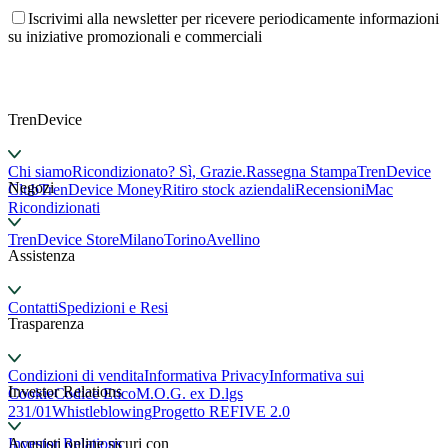
Iscrivimi alla newsletter per ricevere periodicamente informazioni
su iniziative promozionali e commerciali
TrenDevice
Chi siamo
Ricondizionato? Sì, Grazie.
Rassegna Stampa
TrenDevice
Negozi
Club
TrenDevice Money
Ritiro stock aziendali
Recensioni
Mac
Ricondizionati
TrenDevice Store
Milano
Torino
Avellino
Assistenza
Contatti
Spedizioni e Resi
Trasparenza
Condizioni di vendita
Informativa Privacy
Informativa sui
Investor Relations
Cookie
Codice Etico
M.O.G. ex D.lgs
231/01
Whistleblowing
Progetto REFIVE 2.0
Investor Relations
Acquisti online sicuri con