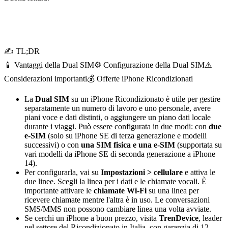
✍ TL;DR
📱 Vantaggi della Dual SIM
⚙️ Configurazione della Dual SIM
⚠️
Considerazioni importanti
💰 Offerte iPhone Ricondizionati
La
Dual SIM
su un iPhone Ricondizionato è utile per gestire
separatamente un numero di lavoro e uno personale, avere
piani voce e dati distinti, o aggiungere un piano dati locale
durante i viaggi. Può essere configurata in due modi: con
due
e-SIM
(solo su iPhone SE di terza generazione e modelli
successivi) o con
una SIM fisica e una e-SIM
(supportata su
vari modelli da iPhone SE di seconda generazione a iPhone
14).
Per configurarla, vai su
Impostazioni > cellulare
e attiva le
due linee. Scegli la linea per i dati e le chiamate vocali. È
importante attivare le
chiamate Wi-Fi
su una linea per
ricevere chiamate mentre l'altra è in uso. Le conversazioni
SMS/MMS non possono cambiare linea una volta avviate.
Se cerchi un iPhone a buon prezzo, visita
TrenDevice
, leader
nel settore del Ricondizionato in Italia, con garanzia di 12