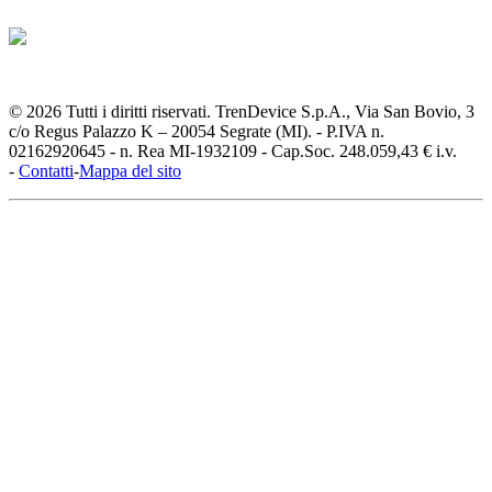
© 2026 Tutti i diritti riservati. TrenDevice S.p.A., Via San Bovio, 3
c/o Regus Palazzo K – 20054 Segrate (MI). - P.IVA n.
02162920645 - n. Rea MI-1932109 - Cap.Soc. 248.059,43 € i.v.
-
Contatti
-
Mappa del sito