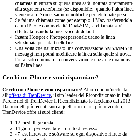
chiamata in entrata su quella linea sarà inoltrata direttamente
alla segreteria telefonica (se disponibile), quando l’altra linea
viene usata. Non ci saranno notifiche per telefonate perse
Se fai una chiamata come per esempio il Mac, trasferendola
da un iPhone con modalità Dual-SIM, la chiamata sarà
effettuata usando la linea voce di default
Instant Hotspot e l’hotspot personale usano la linea
selezionata per i dati cellulare
Una volta che hai iniziato una conversazione SMS/MMS in
messaggi non potrai modificare la linea sulla quale si trova.
Potrai solo eliminare la conversazione e iniziarne una nuova
sull’altra linea.
Cerchi un iPhone e vuoi risparmiare?
Cerchi un iPhone e vuoi risparmiare?
Allora dai un’occhiata
all’
offerta di TrenDevice
, il sito leader del Ricondizionato in Italia.
Perché noi di TrenDevice il Ricondizionato lo facciamo dal 2013.
Dai modelli più recenti sino a quelli ormai non più in vendita,
TrenDevice offre ai suoi clienti:
12 mesi di garanzia
14 giorni per esercitare il diritto di recesso
47 test hardware e software su ogni dispositivo ritirato da
privati o aziende