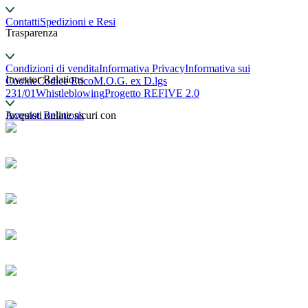
Contatti
Spedizioni e Resi
Trasparenza
Condizioni di vendita
Informativa Privacy
Informativa sui
Investor Relations
Cookie
Codice Etico
M.O.G. ex D.lgs
231/01
Whistleblowing
Progetto REFIVE 2.0
Investor Relations
Acquisti online sicuri con