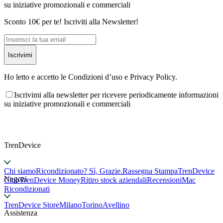
su iniziative promozionali e commerciali
Sconto 10€ per te! Iscriviti alla Newsletter!
Iscrivimi
Ho letto e accetto le Condizioni d’uso e Privacy Policy.
Iscrivimi alla newsletter per ricevere periodicamente informazioni
su iniziative promozionali e commerciali
TrenDevice
Chi siamo
Ricondizionato? Sì, Grazie.
Rassegna Stampa
TrenDevice
Negozi
Club
TrenDevice Money
Ritiro stock aziendali
Recensioni
Mac
Ricondizionati
TrenDevice Store
Milano
Torino
Avellino
Assistenza