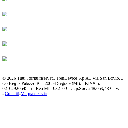
© 2026 Tutti i diritti riservati. TrenDevice S.p.A., Via San Bovio, 3
c/o Regus Palazzo K – 20054 Segrate (MI). - P.IVA n.
02162920645 - n. Rea MI-1932109 - Cap.Soc. 248.059,43 € i.v.
-
Contatti
-
Mappa del sito