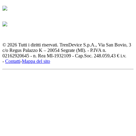
© 2026 Tutti i diritti riservati. TrenDevice S.p.A., Via San Bovio, 3
c/o Regus Palazzo K – 20054 Segrate (MI). - P.IVA n.
02162920645 - n. Rea MI-1932109 - Cap.Soc. 248.059,43 € i.v.
-
Contatti
-
Mappa del sito