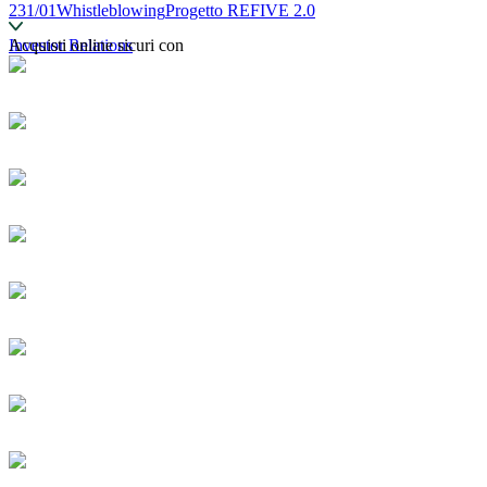
231/01
Whistleblowing
Progetto REFIVE 2.0
Investor Relations
Acquisti online sicuri con