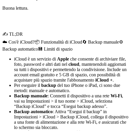
Buona lettura.
✍ TL;DR
☁️ Cos'è iCloud?
📦 Funzionalità di iCloud
🔄 Backup manuale
⚙️
Backup automatico
💾 Limiti di spazio
iCloud è un servizio di
Apple
che consente di archiviare file,
foto, password e altri dati nel
cloud
, mantenendoli aggiornati
su tutti i dispositivi e permettendo la condivisione. Include un
account email gratuito e 5 GB di spazio, con possibilità di
acquistare più spazio tramite l'abbonamento
iCloud +
.
Per eseguire il
backup
del tuo iPhone o iPad, ci sono due
metodi: manuale e automatico.
Backup manuale
: Connetti il dispositivo a una rete
Wi-Fi
,
vai su Impostazioni > il tuo nome > iCloud, seleziona
“Backup iCloud” e tocca “Esegui backup adesso”.
Backup automatico
: Attiva “Esegui il backup” in
Impostazioni > iCloud > Backup iCloud, collega il dispositivo
a una fonte di alimentazione e alla rete Wi-Fi, e assicurati che
lo schermo sia bloccato.