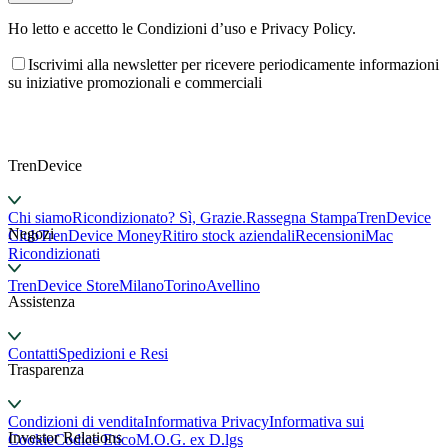
Ho letto e accetto le Condizioni d’uso e Privacy Policy.
Iscrivimi alla newsletter per ricevere periodicamente informazioni
su iniziative promozionali e commerciali
TrenDevice
Chi siamo
Ricondizionato? Sì, Grazie.
Rassegna Stampa
TrenDevice
Negozi
Club
TrenDevice Money
Ritiro stock aziendali
Recensioni
Mac
Ricondizionati
TrenDevice Store
Milano
Torino
Avellino
Assistenza
Contatti
Spedizioni e Resi
Trasparenza
Condizioni di vendita
Informativa Privacy
Informativa sui
Investor Relations
Cookie
Codice Etico
M.O.G. ex D.lgs