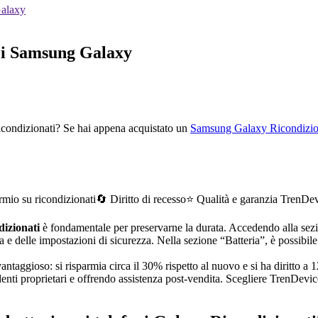
Galaxy
nei Samsung Galaxy
Ricondizionati? Se hai appena acquistato un
Samsung Galaxy Ricondizio
rmio su ricondizionati
🔄 Diritto di recesso
⭐ Qualità e garanzia TrenDe
izionati
è fondamentale per preservarne la durata. Accedendo alla sez
a e delle impostazioni di sicurezza. Nella sezione “Batteria”, è possibile
antaggioso: si risparmia circa il 30% rispetto al nuovo e si ha diritto a
edenti proprietari e offrendo assistenza post-vendita. Scegliere TrenDevic