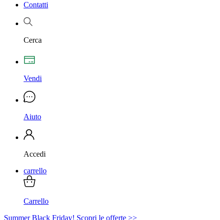
Contatti
Cerca
Vendi
Aiuto
Accedi
carrello
Carrello
Summer Black Friday! Scopri le offerte >>