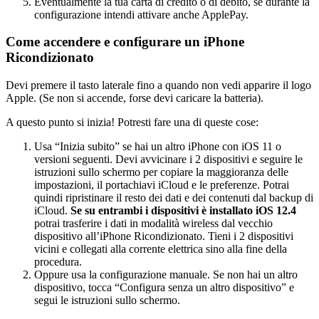
Eventualmente la tua carta di credito o di debito, se durante la
configurazione intendi attivare anche ApplePay.
Come accendere e configurare un iPhone
Ricondizionato
Devi premere il tasto laterale fino a quando non vedi apparire il logo
Apple. (Se non si accende, forse devi caricare la batteria).
A questo punto si inizia! Potresti fare una di queste cose:
Usa “Inizia subito” se hai un altro iPhone con iOS 11 o
versioni seguenti. Devi avvicinare i 2 dispositivi e seguire le
istruzioni sullo schermo per copiare la maggioranza delle
impostazioni, il portachiavi iCloud e le preferenze. Potrai
quindi ripristinare il resto dei dati e dei contenuti dal backup di
iCloud.
Se su entrambi i dispositivi è installato iOS 12.4
potrai trasferire i dati in modalità wireless dal vecchio
dispositivo all’iPhone Ricondizionato. Tieni i 2 dispositivi
vicini e collegati alla corrente elettrica sino alla fine della
procedura.
Oppure usa la configurazione manuale. Se non hai un altro
dispositivo, tocca “Configura senza un altro dispositivo” e
segui le istruzioni sullo schermo.