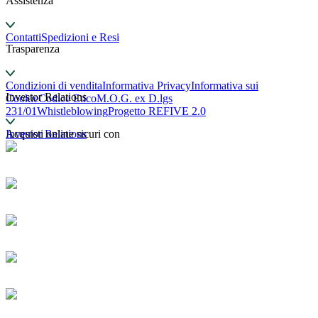
Assistenza
Contatti
Spedizioni e Resi
Trasparenza
Condizioni di vendita
Informativa Privacy
Informativa sui
Investor Relations
Cookie
Codice Etico
M.O.G. ex D.lgs
231/01
Whistleblowing
Progetto REFIVE 2.0
Investor Relations
Acquisti online sicuri con