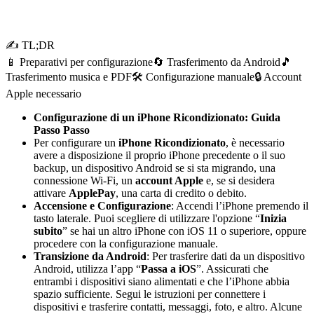
✍ TL;DR
📱 Preparativi per configurazione
🔄 Trasferimento da Android
🎵
Trasferimento musica e PDF
🛠️ Configurazione manuale
🔒 Account
Apple necessario
Configurazione di un iPhone Ricondizionato: Guida
Passo Passo
Per configurare un
iPhone Ricondizionato
, è necessario
avere a disposizione il proprio iPhone precedente o il suo
backup, un dispositivo Android se si sta migrando, una
connessione Wi-Fi, un
account Apple
e, se si desidera
attivare
ApplePay
, una carta di credito o debito.
Accensione e Configurazione
: Accendi l’iPhone premendo il
tasto laterale. Puoi scegliere di utilizzare l'opzione “
Inizia
subito
” se hai un altro iPhone con iOS 11 o superiore, oppure
procedere con la configurazione manuale.
Transizione da Android
: Per trasferire dati da un dispositivo
Android, utilizza l’app “
Passa a iOS
”. Assicurati che
entrambi i dispositivi siano alimentati e che l’iPhone abbia
spazio sufficiente. Segui le istruzioni per connettere i
dispositivi e trasferire contatti, messaggi, foto, e altro. Alcune