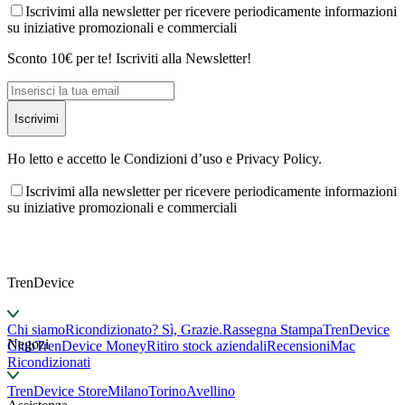
Iscrivimi alla newsletter per ricevere periodicamente informazioni
su iniziative promozionali e commerciali
Sconto 10€ per te! Iscriviti alla Newsletter!
Iscrivimi
Ho letto e accetto le Condizioni d’uso e Privacy Policy.
Iscrivimi alla newsletter per ricevere periodicamente informazioni
su iniziative promozionali e commerciali
TrenDevice
Chi siamo
Ricondizionato? Sì, Grazie.
Rassegna Stampa
TrenDevice
Negozi
Club
TrenDevice Money
Ritiro stock aziendali
Recensioni
Mac
Ricondizionati
TrenDevice Store
Milano
Torino
Avellino