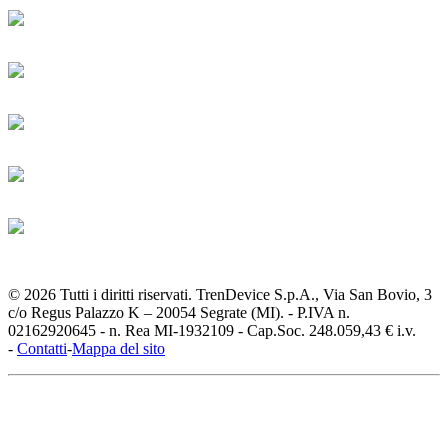
© 2026 Tutti i diritti riservati. TrenDevice S.p.A., Via San Bovio, 3
c/o Regus Palazzo K – 20054 Segrate (MI). - P.IVA n.
02162920645 - n. Rea MI-1932109 - Cap.Soc. 248.059,43 € i.v.
-
Contatti
-
Mappa del sito