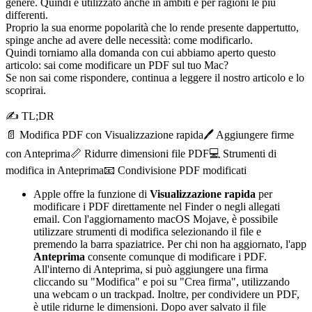
genere. Quindi è utilizzato anche in ambiti e per ragioni le più
differenti.
Proprio la sua enorme popolarità che lo rende presente dappertutto,
spinge anche ad avere delle necessità: come modificarlo.
Quindi torniamo alla domanda con cui abbiamo aperto questo
articolo: sai come modificare un PDF sul tuo Mac?
Se non sai come rispondere, continua a leggere il nostro articolo e lo
scoprirai.
✍ TL;DR
📄 Modifica PDF con Visualizzazione rapida
🖊️ Aggiungere firme
con Anteprima
📏 Ridurre dimensioni file PDF
💻 Strumenti di
modifica in Anteprima
📧 Condivisione PDF modificati
Apple offre la funzione di
Visualizzazione rapida
per
modificare i PDF direttamente nel Finder o negli allegati
email. Con l'aggiornamento macOS Mojave, è possibile
utilizzare strumenti di modifica selezionando il file e
premendo la barra spaziatrice. Per chi non ha aggiornato, l'app
Anteprima
consente comunque di modificare i PDF.
All'interno di Anteprima, si può aggiungere una firma
cliccando su "Modifica" e poi su "Crea firma", utilizzando
una webcam o un trackpad. Inoltre, per condividere un PDF,
è utile ridurne le dimensioni. Dopo aver salvato il file