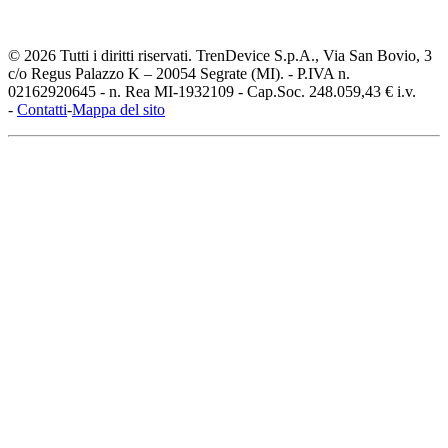
© 2026 Tutti i diritti riservati. TrenDevice S.p.A., Via San Bovio, 3
c/o Regus Palazzo K – 20054 Segrate (MI). - P.IVA n.
02162920645 - n. Rea MI-1932109 - Cap.Soc. 248.059,43 € i.v.
-
Contatti
-
Mappa del sito