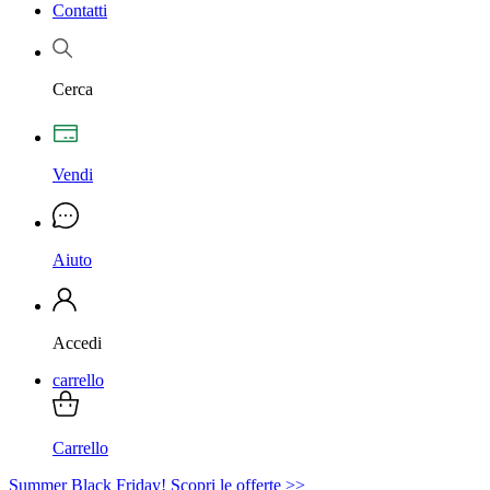
Contatti
Cerca
Vendi
Aiuto
Accedi
carrello
Carrello
Summer Black Friday! Scopri le offerte >>