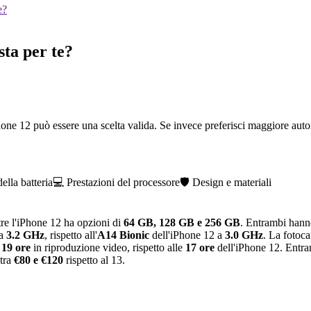
e?
sta per te?
hone 12 può essere una scelta valida. Se invece preferisci maggiore aut
lla batteria
💻 Prestazioni del processore
🛡️ Design e materiali
tre l'iPhone 12 ha opzioni di
64 GB, 128 GB e 256 GB
. Entrambi han
a
3.2 GHz
, rispetto all'
A14 Bionic
dell'iPhone 12 a
3.0 GHz
. La fotoca
a
19 ore
in riproduzione video, rispetto alle
17 ore
dell'iPhone 12. Entra
 tra
€80 e €120
rispetto al 13.