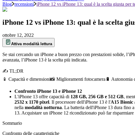
Blog
recensioni
iPhone 12 vs iPhone 13: qual è la scelta giusta per t
iPhone 12 vs iPhone 13: qual è la scelta giu
ottobre 12, 2022
Attiva modalità lettura
Se stai cercando un iPhone a buon prezzo con prestazioni solide, l’iP
avanzata, l’iPhone 13 è la scelta più indicata.
✍ TL;DR
📱 Capacità e dimensioni
📸 Miglioramenti fotocamera
🔋 Autonomia de
Confronto iPhone 13 e iPhone 12
L'iPhone 13 offre capacità di
128 GB, 256 GB e 512 GB
, men
2532 x 1170 pixel
. Il processore dell'iPhone 13 è l'
A15 Bionic
nella
modalità notturna
. La batteria dell'iPhone 13 dura fino 
13. Acquistare un iPhone 12 ricondizionato può far risparmiare
Sommario
Confronto delle caratteristiche