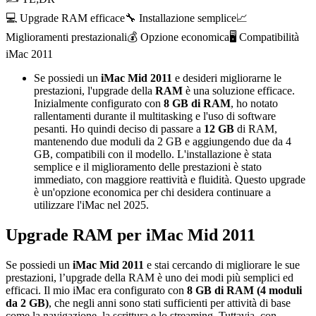
💻 Upgrade RAM efficace
🔧 Installazione semplice
📈
Miglioramenti prestazionali
💰 Opzione economica
🖥️ Compatibilità
iMac 2011
Se possiedi un
iMac Mid 2011
e desideri migliorarne le
prestazioni, l'upgrade della
RAM
è una soluzione efficace.
Inizialmente configurato con
8 GB di RAM
, ho notato
rallentamenti durante il multitasking e l'uso di software
pesanti. Ho quindi deciso di passare a
12 GB
di RAM,
mantenendo due moduli da 2 GB e aggiungendo due da 4
GB, compatibili con il modello. L'installazione è stata
semplice e il miglioramento delle prestazioni è stato
immediato, con maggiore reattività e fluidità. Questo upgrade
è un'opzione economica per chi desidera continuare a
utilizzare l'iMac nel 2025.
Upgrade RAM per iMac Mid 2011
Se possiedi un
iMac Mid 2011
e stai cercando di migliorare le sue
prestazioni, l’upgrade della RAM è uno dei modi più semplici ed
efficaci. Il mio iMac era configurato con
8 GB di RAM (4 moduli
da 2 GB)
, che negli anni sono stati sufficienti per attività di base
come la navigazione, la scrittura e lo streaming. Tuttavia, con