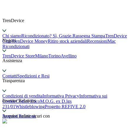
TrenDevice
Chi siamo
Ricondizionato? Sì, Grazie.
Rassegna Stampa
TrenDevice
Negozi
Club
TrenDevice Money
Ritiro stock aziendali
Recensioni
Mac
Ricondizionati
TrenDevice Store
Milano
Torino
Avellino
Assistenza
Contatti
Spedizioni e Resi
Trasparenza
Condizioni di vendita
Informativa Privacy
Informativa sui
Investor Relations
Cookie
Codice Etico
M.O.G. ex D.lgs
231/01
Whistleblowing
Progetto REFIVE 2.0
Investor Relations
Acquisti online sicuri con