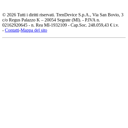
© 2026 Tutti i diritti riservati. TrenDevice S.p.A., Via San Bovio, 3
c/o Regus Palazzo K – 20054 Segrate (MI). - P.IVA n.
02162920645 - n. Rea MI-1932109 - Cap.Soc. 248.059,43 € i.v.
-
Contatti
-
Mappa del sito