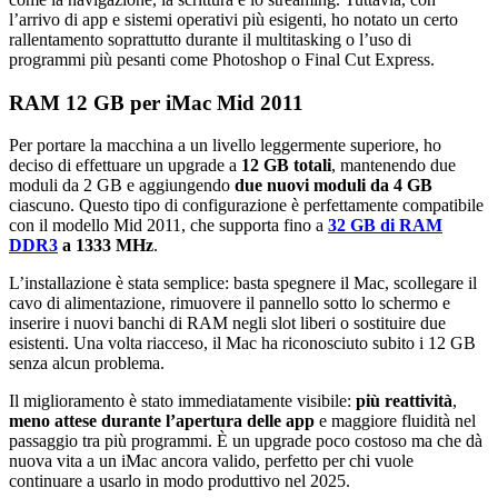
l’arrivo di app e sistemi operativi più esigenti, ho notato un certo
rallentamento soprattutto durante il multitasking o l’uso di
programmi più pesanti come Photoshop o Final Cut Express.
RAM 12 GB per iMac Mid 2011
Per portare la macchina a un livello leggermente superiore, ho
deciso di effettuare un upgrade a
12 GB totali
, mantenendo due
moduli da 2 GB e aggiungendo
due nuovi moduli da 4 GB
ciascuno. Questo tipo di configurazione è perfettamente compatibile
con il modello Mid 2011, che supporta fino a
32 GB di RAM
DDR3
a 1333 MHz
.
L’installazione è stata semplice: basta spegnere il Mac, scollegare il
cavo di alimentazione, rimuovere il pannello sotto lo schermo e
inserire i nuovi banchi di RAM negli slot liberi o sostituire due
esistenti. Una volta riacceso, il Mac ha riconosciuto subito i 12 GB
senza alcun problema.
Il miglioramento è stato immediatamente visibile:
più reattività
,
meno attese durante l’apertura delle app
e maggiore fluidità nel
passaggio tra più programmi. È un upgrade poco costoso ma che dà
nuova vita a un iMac ancora valido, perfetto per chi vuole
continuare a usarlo in modo produttivo nel 2025.