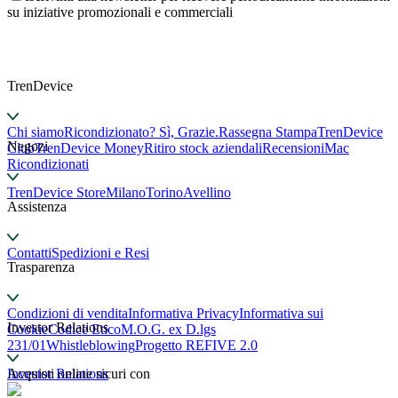
su iniziative promozionali e commerciali
TrenDevice
Chi siamo
Ricondizionato? Sì, Grazie.
Rassegna Stampa
TrenDevice
Negozi
Club
TrenDevice Money
Ritiro stock aziendali
Recensioni
Mac
Ricondizionati
TrenDevice Store
Milano
Torino
Avellino
Assistenza
Contatti
Spedizioni e Resi
Trasparenza
Condizioni di vendita
Informativa Privacy
Informativa sui
Investor Relations
Cookie
Codice Etico
M.O.G. ex D.lgs
231/01
Whistleblowing
Progetto REFIVE 2.0
Investor Relations
Acquisti online sicuri con