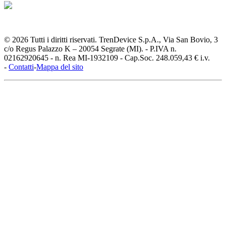
© 2026 Tutti i diritti riservati. TrenDevice S.p.A., Via San Bovio, 3
c/o Regus Palazzo K – 20054 Segrate (MI). - P.IVA n.
02162920645 - n. Rea MI-1932109 - Cap.Soc. 248.059,43 € i.v.
-
Contatti
-
Mappa del sito