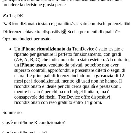
prendere la decisione giusta per te.
✍ TL;DR
🔧 Ricondizionato testato e garantito
⚠️ Usato con rischi potenziali
📊
Differenze chiave tra dispositivi
💰 Scelta per utenti di qualità
📉
Opzione budget per usato
Un
iPhone ricondizionato
da TrenDevice è stato testato e
riparato per garantire il perfetto funzionamento, con gradi
(A+, A, B, C) che indicano solo lo stato estetico. Al contrario,
un
iPhone usato
, venduto da privati, potrebbe non aver
superato controlli approfonditi e presentare difetti o segni di
usura. Le principali differenze includono la
garanzia
di 12
mesi per i ricondizionati, mentre gli usati non ne hanno. Il
ricondizionato è ideale per chi cerca qualità e prestazioni,
mentre l'usato è per chi ha un budget limitato, ma è
consapevole dei rischi. TrenDevice offre dispositivi
ricondizionati con reso gratuito entro 14 giorni.
Sommario
Cos'è un iPhone Ricondizionato?
Cos'è un iPhone Usato?