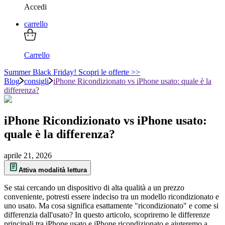
Accedi
carrello
Carrello
Summer Black Friday! Scopri le offerte >>
Blog
consigli
iPhone Ricondizionato vs iPhone usato: quale è la
differenza?
iPhone Ricondizionato vs iPhone usato:
quale è la differenza?
aprile 21, 2026
Attiva modalità lettura
Se stai cercando un dispositivo di alta qualità a un prezzo
conveniente, potresti essere indeciso tra un modello ricondizionato e
uno usato. Ma cosa significa esattamente "ricondizionato" e come si
differenzia dall'usato? In questo articolo, scopriremo le differenze
principali tra iPhone usato e iPhone ricondizionato e aiuteremo a