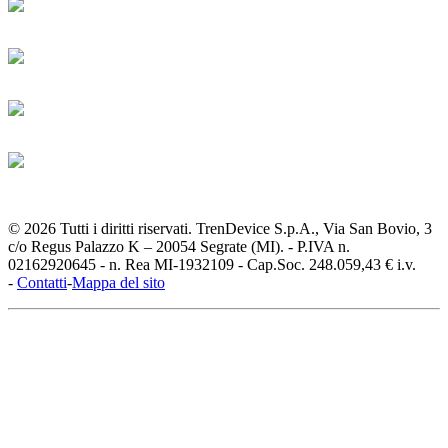
© 2026 Tutti i diritti riservati. TrenDevice S.p.A., Via San Bovio, 3
c/o Regus Palazzo K – 20054 Segrate (MI). - P.IVA n.
02162920645 - n. Rea MI-1932109 - Cap.Soc. 248.059,43 € i.v.
-
Contatti
-
Mappa del sito