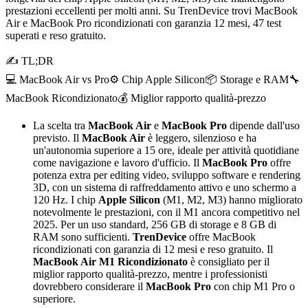
prestazioni eccellenti per molti anni. Su TrenDevice trovi MacBook
Air e MacBook Pro ricondizionati con garanzia 12 mesi, 47 test
superati e reso gratuito.
✍ TL;DR
💻 MacBook Air vs Pro
⚙️ Chip Apple Silicon
📦 Storage e RAM
🔧
MacBook Ricondizionato
💰 Miglior rapporto qualità-prezzo
La scelta tra
MacBook Air
e
MacBook Pro
dipende dall'uso
previsto. Il
MacBook Air
è leggero, silenzioso e ha
un'autonomia superiore a 15 ore, ideale per attività quotidiane
come navigazione e lavoro d'ufficio. Il
MacBook Pro
offre
potenza extra per editing video, sviluppo software e rendering
3D, con un sistema di raffreddamento attivo e uno schermo a
120 Hz. I chip
Apple Silicon
(M1, M2, M3) hanno migliorato
notevolmente le prestazioni, con il M1 ancora competitivo nel
2025. Per un uso standard, 256 GB di storage e 8 GB di
RAM sono sufficienti.
TrenDevice
offre MacBook
ricondizionati con garanzia di 12 mesi e reso gratuito. Il
MacBook Air M1 Ricondizionato
è consigliato per il
miglior rapporto qualità-prezzo, mentre i professionisti
dovrebbero considerare il
MacBook Pro
con chip M1 Pro o
superiore.