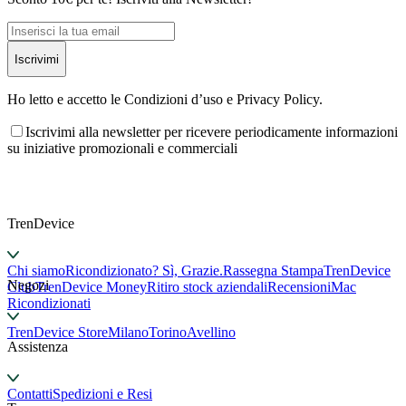
Iscrivimi
Ho letto e accetto le Condizioni d’uso e Privacy Policy.
Iscrivimi alla newsletter per ricevere periodicamente informazioni
su iniziative promozionali e commerciali
TrenDevice
Chi siamo
Ricondizionato? Sì, Grazie.
Rassegna Stampa
TrenDevice
Negozi
Club
TrenDevice Money
Ritiro stock aziendali
Recensioni
Mac
Ricondizionati
TrenDevice Store
Milano
Torino
Avellino
Assistenza
Contatti
Spedizioni e Resi