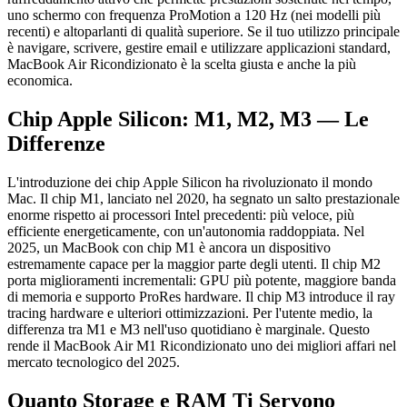
uno schermo con frequenza ProMotion a 120 Hz (nei modelli più
recenti) e altoparlanti di qualità superiore. Se il tuo utilizzo principale
è navigare, scrivere, gestire email e utilizzare applicazioni standard,
MacBook Air Ricondizionato è la scelta giusta e anche la più
economica.
Chip Apple Silicon: M1, M2, M3 — Le
Differenze
L'introduzione dei chip Apple Silicon ha rivoluzionato il mondo
Mac. Il chip M1, lanciato nel 2020, ha segnato un salto prestazionale
enorme rispetto ai processori Intel precedenti: più veloce, più
efficiente energeticamente, con un'autonomia raddoppiata. Nel
2025, un MacBook con chip M1 è ancora un dispositivo
estremamente capace per la maggior parte degli utenti. Il chip M2
porta miglioramenti incrementali: GPU più potente, maggiore banda
di memoria e supporto ProRes hardware. Il chip M3 introduce il ray
tracing hardware e ulteriori ottimizzazioni. Per l'utente medio, la
differenza tra M1 e M3 nell'uso quotidiano è marginale. Questo
rende il MacBook Air M1 Ricondizionato uno dei migliori affari nel
mercato tecnologico del 2025.
Quanto Storage e RAM Ti Servono