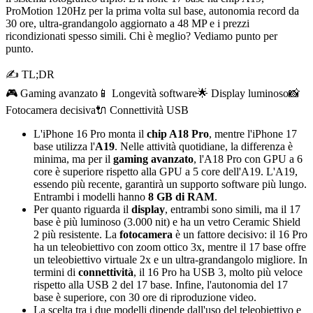
ProMotion 120Hz per la prima volta sul base, autonomia record da
30 ore, ultra-grandangolo aggiornato a 48 MP e i prezzi
ricondizionati spesso simili. Chi è meglio? Vediamo punto per
punto.
✍ TL;DR
🎮 Gaming avanzato
📱 Longevità software
🌟 Display luminoso
📸
Fotocamera decisiva
🔌 Connettività USB
L'iPhone 16 Pro monta il
chip A18 Pro
, mentre l'iPhone 17
base utilizza l'
A19
. Nelle attività quotidiane, la differenza è
minima, ma per il
gaming avanzato
, l'A18 Pro con GPU a 6
core è superiore rispetto alla GPU a 5 core dell'A19. L'A19,
essendo più recente, garantirà un supporto software più lungo.
Entrambi i modelli hanno
8 GB di RAM
.
Per quanto riguarda il
display
, entrambi sono simili, ma il 17
base è più luminoso (3.000 nit) e ha un vetro Ceramic Shield
2 più resistente. La
fotocamera
è un fattore decisivo: il 16 Pro
ha un teleobiettivo con zoom ottico 3x, mentre il 17 base offre
un teleobiettivo virtuale 2x e un ultra-grandangolo migliore. In
termini di
connettività
, il 16 Pro ha USB 3, molto più veloce
rispetto alla USB 2 del 17 base. Infine, l'autonomia del 17
base è superiore, con 30 ore di riproduzione video.
La scelta tra i due modelli dipende dall'uso del teleobiettivo e