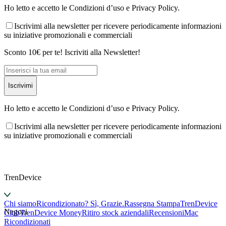
Ho letto e accetto le Condizioni d’uso e Privacy Policy.
Iscrivimi alla newsletter per ricevere periodicamente informazioni
su iniziative promozionali e commerciali
Sconto 10€ per te! Iscriviti alla Newsletter!
Iscrivimi
Ho letto e accetto le Condizioni d’uso e Privacy Policy.
Iscrivimi alla newsletter per ricevere periodicamente informazioni
su iniziative promozionali e commerciali
TrenDevice
Chi siamo
Ricondizionato? Sì, Grazie.
Rassegna Stampa
TrenDevice
Negozi
Club
TrenDevice Money
Ritiro stock aziendali
Recensioni
Mac
Ricondizionati