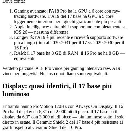
Dove conta:
Gaming avanzato: l'A18 Pro ha la GPU a 6 core con ray-
tracing hardware. L'A19 del 17 base ha GPU a 5 core —
leggermente inferiore per i giochi graficamente più pesanti
Apple Intelligence: entrambi la supportano completamente su
iOS 26 — nessuna differenza
Longevità: l'A19 è più recente e riceverà supporto software
più a lungo (fino al 2030-2031 per il 17 vs 2029-2030 per il
16 Pro)
RAM: il 17 base ha 8 GB di RAM, il 16 Pro ne ha 8 GB —
equivalenti
Verdetto parziale: A18 Pro vince per gaming intensivo raw. A19
vince per longevità. Nell'uso quotidiano sono equivalenti.
Display: quasi identici, il 17 base più
luminoso
Entrambi hanno ProMotion 120Hz con Always-On Display. Il 16
Pro ha il display da 6,3" con 2.000 nit di picco. Il 17 base ha il
display da 6,3" con 3.000 nit di picco — più luminoso sotto il sole
diretto in estate. Il Ceramic Shield 2 del 17 base è più resistente ai
graffi rispetto al Ceramic Shield del 16 Pro.