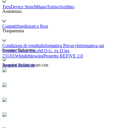
TrenDevice Store
Milano
Torino
Avellino
Assistenza
Contatti
Spedizioni e Resi
Trasparenza
Condizioni di vendita
Informativa Privacy
Informativa sui
Investor Relations
Cookie
Codice Etico
M.O.G. ex D.lgs
231/01
Whistleblowing
Progetto REFIVE 2.0
Investor Relations
Acquisti online sicuri con