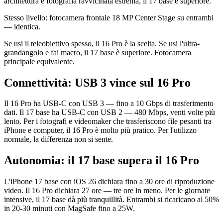
architettura e fotografia ravvicinata estrema, il 17 base è superiore.
Stesso livello: fotocamera frontale 18 MP Center Stage su entrambi
— identica.
Se usi il teleobiettivo spesso, il 16 Pro è la scelta. Se usi l'ultra-
grandangolo e fai macro, il 17 base è superiore. Fotocamera
principale equivalente.
Connettività: USB 3 vince sul 16 Pro
Il 16 Pro ha USB-C con USB 3 — fino a 10 Gbps di trasferimento
dati. Il 17 base ha USB-C con USB 2 — 480 Mbps, venti volte più
lento. Per i fotografi e videomaker che trasferiscono file pesanti tra
iPhone e computer, il 16 Pro è molto più pratico. Per l'utilizzo
normale, la differenza non si sente.
Autonomia: il 17 base supera il 16 Pro
L'iPhone 17 base con iOS 26 dichiara fino a 30 ore di riproduzione
video. Il 16 Pro dichiara 27 ore — tre ore in meno. Per le giornate
intensive, il 17 base dà più tranquillità. Entrambi si ricaricano al 50%
in 20-30 minuti con MagSafe fino a 25W.