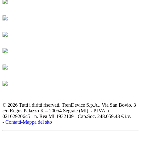
© 2026 Tutti i diritti riservati. TrenDevice S.p.A., Via San Bovio, 3
c/o Regus Palazzo K – 20054 Segrate (MI). - P.IVA n.
02162920645 - n. Rea MI-1932109 - Cap.Soc. 248.059,43 € i.v.
-
Contatti
-
Mappa del sito