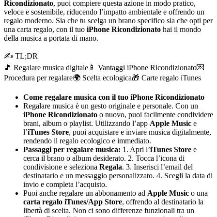
Ricondizionato
, puoi compiere questa azione in modo pratico,
veloce e sostenibile, riducendo l’impatto ambientale e offrendo un
regalo moderno. Sia che tu scelga un brano specifico sia che opti per
una carta regalo, con il tuo
iPhone Ricondizionato
hai il mondo
della musica a portata di mano.
✍ TL;DR
🎵 Regalare musica digitale
📱 Vantaggi iPhone Ricondizionato
💌
Procedura per regalare
🌍 Scelta ecologica
🎁 Carte regalo iTunes
Come regalare musica con il tuo iPhone Ricondizionato
Regalare musica è un gesto originale e personale. Con un
iPhone Ricondizionato
o nuovo, puoi facilmente condividere
brani, album o playlist. Utilizzando l’app
Apple Music
e
l’
iTunes Store
, puoi acquistare e inviare musica digitalmente,
rendendo il regalo ecologico e immediato.
Passaggi per regalare musica:
1. Apri l’
iTunes Store
e
cerca il brano o album desiderato. 2. Tocca l’icona di
condivisione e seleziona
Regala
. 3. Inserisci l’email del
destinatario e un messaggio personalizzato. 4. Scegli la data di
invio e completa l’acquisto.
Puoi anche regalare un abbonamento ad
Apple Music
o una
carta regalo iTunes/App Store
, offrendo al destinatario la
libertà di scelta. Non ci sono differenze funzionali tra un