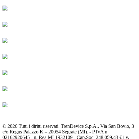
© 2026 Tutti i diritti riservati. TrenDevice S.p.A., Via San Bovio, 3
c/o Regus Palazzo K – 20054 Segrate (MI). - P.IVA n.
02162920645 - n. Rea MI-1932109 - Cap.Soc. 248.059,43 € i.v.