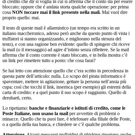
di credito che dir si voglia in cui si afferma che il conto sta per essere
bloccato; oppure che è andata storta qualche operazione: per prima
cosa
NON toccare mai il link presente nella mail.
Mai vuol dire
proprio quello: mai.
Il testo di queste mail è allarmistico (un tempo era scritto in un
italiano maccheronico, adesso però anche da questo punto di vista i
truffatori si stanno organizzando, e migliorano nella stesura del
testo), e con una ragione ben evidente: quello di spingere chi riceve
la mail (o il messaggio) ad agire d’istinto senza riflettere. Se la mail
afferma che il conto corrente è stato bloccato, e in bella mostra c’è
un link per rimettere tutto a posto: che cosa farai?
Se hai letto con attenzione quello che c’era scritto in precedenza in
questa parte dell’articolo: nulla. Lo scopo del pirata informatico è
spaventare, mettere in agitazione, gettare la persona nell’ansia più
cupa; così che tocchi il link, inserisca (per esempio) gli estremi della
carta di credito: e a quel punto il suo scopo è raggiunto. Quello di
derubarti, certo.
Lo ripetiamo:
banche e finanziarie e istituti di credito, come le
Poste Italiane, non usano la mail
per avvertire di problemi o
minacce. Quello che tu puoi fare, è telefonare alla filiale delle Poste,
o a quella della tua banca, e chiedere se c’è qualche problema.
Attenzione.
Alcuni messaggi truffaldini di phishing riportano anche