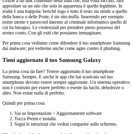
Grazie a un link contenuto nella mail che, una volta toccato, farà
approdare su un sito che solo in apparenza è quello legittimo. In
realtà è una trappola: benché logo e tutto il resto sia simile a quello
della banca o delle Poste, è un sito-truffa. Inserendo per esempio
nome utente e password daremo al criminale informatico quello di
cui ha bisogno. Le credenziali per prendere pieno possesso del
nostro conto. Con gli esiti che possiamo immaginare.
Per prima cosa vediamo come difendere il tuo smartphone Samsung
dai malware; poi vedremo anche come agire contro il phishing.
Tieni aggiornato il tuo Samsung Galaxy
La prima cosa da fare? Tenere aggiornato il tuo smartphone
Samsung. Sempre. E anche le app che hai scaricato sul tuo
smartphone devono essere sempre aggiornate. Un sistema operativo
non è costruito per essere perfetto o esente da bachi, debolezze o
altro. Non esiste nulla di perfetto.
Quindi per prima cosa:
Vai su Impostazioni > Aggiornamenti software
Tocca Premi e installa
Segui le istruzioni che vedrai comparire sullo schermo.