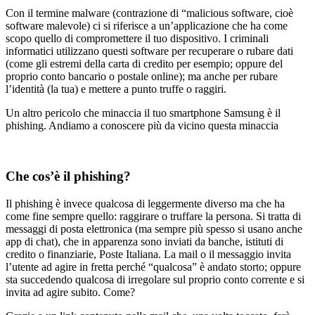
Con il termine malware (contrazione di “malicious software, cioè
software malevole) ci si riferisce a un’applicazione che ha come
scopo quello di compromettere il tuo dispositivo. I criminali
informatici utilizzano questi software per recuperare o rubare dati
(come gli estremi della carta di credito per esempio; oppure del
proprio conto bancario o postale online); ma anche per rubare
l’identità (la tua) e mettere a punto truffe o raggiri.
Un altro pericolo che minaccia il tuo smartphone Samsung è il
phishing. Andiamo a conoscere più da vicino questa minaccia
Che cos’è il phishing?
Il phishing è invece qualcosa di leggermente diverso ma che ha
come fine sempre quello: raggirare o truffare la persona. Si tratta di
messaggi di posta elettronica (ma sempre più spesso si usano anche
app di chat), che in apparenza sono inviati da banche, istituti di
credito o finanziarie, Poste Italiana. La mail o il messaggio invita
l’utente ad agire in fretta perché “qualcosa” è andato storto; oppure
sta succedendo qualcosa di irregolare sul proprio conto corrente e si
invita ad agire subito. Come?