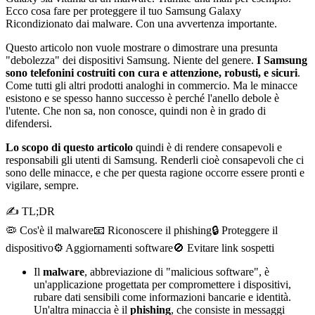
Ecco cosa fare per proteggere il tuo Samsung Galaxy
Ricondizionato dai malware. Con una avvertenza importante.
Questo articolo non vuole mostrare o dimostrare una presunta
"debolezza" dei dispositivi Samsung. Niente del genere.
I Samsung
sono telefonini costruiti con cura e attenzione, robusti, e sicuri
.
Come tutti gli altri prodotti analoghi in commercio. Ma le minacce
esistono e se spesso hanno successo è perché l'anello debole è
l'utente. Che non sa, non conosce, quindi non è in grado di
difendersi.
Lo scopo di questo articolo
quindi è di rendere consapevoli e
responsabili gli utenti di Samsung. Renderli cioè consapevoli che ci
sono delle minacce, e che per questa ragione occorre essere pronti e
vigilare, sempre.
✍ TL;DR
🦠 Cos'è il malware
📧 Riconoscere il phishing
🔒 Proteggere il
dispositivo
⚙️ Aggiornamenti software
🚫 Evitare link sospetti
Il
malware
, abbreviazione di "malicious software", è
un'applicazione progettata per compromettere i dispositivi,
rubare dati sensibili come informazioni bancarie e identità.
Un'altra minaccia è il
phishing
, che consiste in messaggi