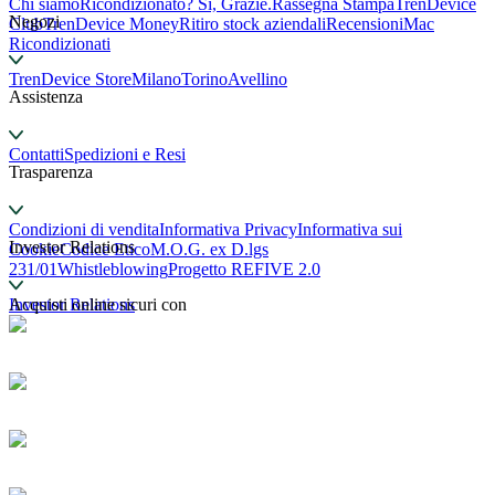
Chi siamo
Ricondizionato? Sì, Grazie.
Rassegna Stampa
TrenDevice
Negozi
Club
TrenDevice Money
Ritiro stock aziendali
Recensioni
Mac
Ricondizionati
TrenDevice Store
Milano
Torino
Avellino
Assistenza
Contatti
Spedizioni e Resi
Trasparenza
Condizioni di vendita
Informativa Privacy
Informativa sui
Investor Relations
Cookie
Codice Etico
M.O.G. ex D.lgs
231/01
Whistleblowing
Progetto REFIVE 2.0
Investor Relations
Acquisti online sicuri con