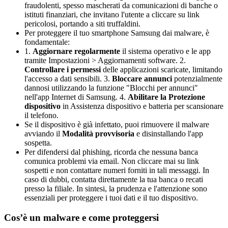
fraudolenti, spesso mascherati da comunicazioni di banche o
istituti finanziari, che invitano l'utente a cliccare su link
pericolosi, portando a siti truffaldini.
Per proteggere il tuo smartphone Samsung dai malware, è
fondamentale:
1.
Aggiornare regolarmente
il sistema operativo e le app
tramite Impostazioni > Aggiornamenti software. 2.
Controllare i permessi
delle applicazioni scaricate, limitando
l'accesso a dati sensibili. 3.
Bloccare annunci
potenzialmente
dannosi utilizzando la funzione "Blocchi per annunci"
nell'app Internet di Samsung. 4.
Abilitare la Protezione
dispositivo
in Assistenza dispositivo e batteria per scansionare
il telefono.
Se il dispositivo è già infettato, puoi rimuovere il malware
avviando il
Modalità provvisoria
e disinstallando l'app
sospetta.
Per difendersi dal phishing, ricorda che nessuna banca
comunica problemi via email. Non cliccare mai su link
sospetti e non contattare numeri forniti in tali messaggi. In
caso di dubbi, contatta direttamente la tua banca o recati
presso la filiale. In sintesi, la prudenza e l'attenzione sono
essenziali per proteggere i tuoi dati e il tuo dispositivo.
Cos’è un malware e come proteggersi