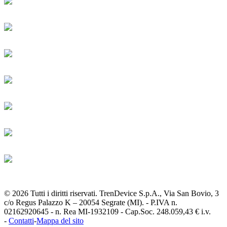
© 2026 Tutti i diritti riservati. TrenDevice S.p.A., Via San Bovio, 3
c/o Regus Palazzo K – 20054 Segrate (MI). - P.IVA n.
02162920645 - n. Rea MI-1932109 - Cap.Soc. 248.059,43 € i.v.
-
Contatti
-
Mappa del sito