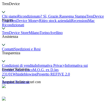
TrenDevice
Chi siamo
Ricondizionato? Sì, Grazie.
Rassegna Stampa
TrenDevice
Negozi
Club
TrenDevice Money
Ritiro stock aziendali
Recensioni
Mac
Ricondizionati
TrenDevice Store
Milano
Torino
Avellino
Assistenza
Contatti
Spedizioni e Resi
Trasparenza
Condizioni di vendita
Informativa Privacy
Informativa sui
Investor Relations
Cookie
Codice Etico
M.O.G. ex D.lgs
231/01
Whistleblowing
Progetto REFIVE 2.0
Investor Relations
Acquisti online sicuri con