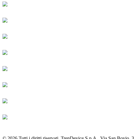
© 2026 Tutti i diritti riservati. TrenDevice S.p.A., Via San Bovio, 3