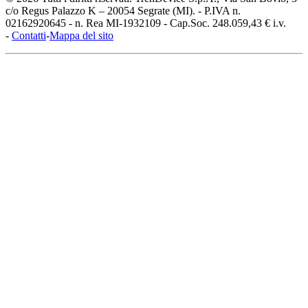
c/o Regus Palazzo K – 20054 Segrate (MI). - P.IVA n.
02162920645 - n. Rea MI-1932109 - Cap.Soc. 248.059,43 € i.v.
-
Contatti
-
Mappa del sito