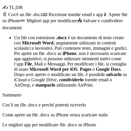
✍ TL;DR
📄 Cos'è un file .docx
📧 Ricezione tramite email e app
📱 Aprire file
su iPhone
✏️ Migliori app per modificare
📤 Salvare e condividere
documenti
Un file con estensione
.docx
è un documento di testo creato
con
Microsoft Word
, ampiamente utilizzato in contesti
scolastici e lavorativi. Può contenere testo, immagini e grafici.
Per aprire un file .docx su
iPhone
, non è necessario scaricare
app aggiuntive; si possono utilizzare strumenti nativi come
l’app
File
, Mail o Messaggi. Per modificare i file, si consiglia
di usare
Microsoft Word per iOS
,
Pages
o
Google Docs
.
Dopo aver aperto o modificato un file, è possibile
salvarlo
su
iCloud o Google Drive,
condividerlo
tramite email o
AirDrop, e
stamparlo
utilizzando AirPrint.
Sommario
Cos’è un file .docx e perché potresti riceverlo
Come aprire un file .docx su iPhone senza scaricare nulla
Le migliori app per modificare file .docx su iPhone