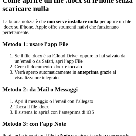
Come aprire un file .docx su iPhone senza
scaricare nulla
La buona notizia è che
non serve installare nulla
per aprire un file
.docx su iPhone. Apple offre strumenti nativi che funzionano
perfettamente.
Metodo 1: usare l’app File
Se il file .docx è su iCloud Drive, oppure lo hai salvato da
un’email o da Safari, apri l’app
File
Cerca il documento .docx e toccalo
Verrà aperto automaticamente in
anteprima
grazie al
visualizzatore integrato
Metodo 2: da Mail o Messaggi
Apri il messaggio o l’email con l’allegato
Tocca il file .docx
Il sistema lo aprirà con l’anteprima di iOS
Metodo 3: con l’app Note
Puoi anche importare il file in
Note
per visualizzarlo o conservarlo.