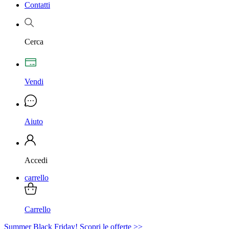
Contatti
Cerca
Vendi
Aiuto
Accedi
carrello
Carrello
Summer Black Friday! Scopri le offerte >>