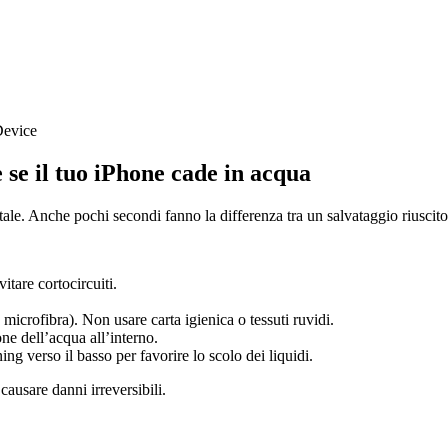
Device
se il tuo iPhone cade in acqua
ale. Anche pochi secondi fanno la differenza tra un salvataggio riuscit
itare cortocircuiti.
icrofibra). Non usare carta igienica o tessuti ruvidi.
one dell’acqua all’interno.
ng verso il basso per favorire lo scolo dei liquidi.
ausare danni irreversibili.