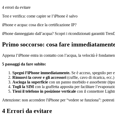
4 errori da evitare
Test e verifica: come capire se l’iPhone è salvo
iPhone e acqua: cosa dice la certificazione IP?
iPhone danneggiato dall’acqua? Scopri i ricondizionati garantiti Tren
Primo soccorso: cosa fare immediatamente 
Appena l’iPhone entra in contatto con l’acqua, la velocità è fondament
5 passaggi da fare subito:
Spegni l’iPhone immediatamente.
Se è acceso, spegnilo per ev
Rimuovi la cover e gli accessori
(cuffie, cavo di ricarica, ecc.)
Asciuga la superficie
con un panno morbido e assorbente (tipo m
Togli la SIM
con la graffetta apposita per facilitare l’evaporazi
Tieni il telefono in posizione verticale
con il connettore Lightni
Attenzione: non accendere l'iPhone per “vedere se funziona”: potresti c
4 Errori da evitare