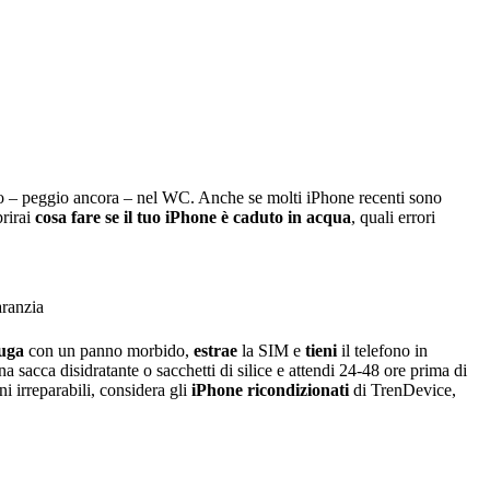
ia o – peggio ancora – nel WC. Anche se molti iPhone recenti sono
prirai
cosa fare se il tuo iPhone è caduto in acqua
, quali errori
aranzia
iuga
con un panno morbido,
estrae
la SIM e
tieni
il telefono in
a sacca disidratante o sacchetti di silice e attendi 24-48 ore prima di
i irreparabili, considera gli
iPhone ricondizionati
di TrenDevice,