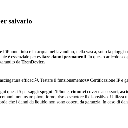
er salvarlo
 e l’iPhone finisce in acqua: nel lavandino, nella vasca, sotto la piogg
ente è essenziale per
evitare danni permanenti
. In questo articolo sco
arantito da
TrenDevice.
asciugatura efficaci
🔍 Testare il funzionamento
📜 Certificazione IP e g
gui questi 5 passaggi:
spegni
l’iPhone,
rimuovi
cover e accessori,
asc
 comuni: non usare phon, forno, riso o scuotere il dispositivo. Utilizza un
orda che i danni da liquido non sono coperti da garanzia. In caso di dann