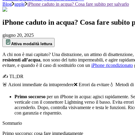
Blog
apple
iPhone caduto in acqua? Cosa fare subito per salvarlo
iPhone caduto in acqua? Cosa fare subito p
giugno 20, 2025
Attiva modalità lettura
A chi non è mai capitato? Una distrazione, un attimo di disattenzione,
resistenti all’acqua
, non sono del tutto impermeabili, e agire rapidam
evitare, e quando è il caso di sostituirlo con un
iPhone ricondizionato
g
✍ TL;DR
🚨 Azioni immediate da intraprendere
❌ Errori da evitare
💧 Metodi di 
Primo soccorso
per un iPhone in acqua: agisci rapidamente. Se
verticale con il connettore Lightning verso il basso. Evita errori
accenderlo. Dopo, controlla visivamente e testa le funzioni. Ric
con garanzia e risparmio.
Sommario
Primo soccorso: cosa fare immediatamente