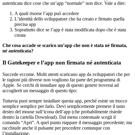
autenticata dice cose che un’app “normale” non dice. Vale a dire:
A quali risorse l’app può accedere
L’identità dello sviluppatore che ha creato e firmato quella
precisa app
Soprattutto dice se l’app è stata modificata dopo che è stata
creata
Che cosa accade se scarico un’app che non è stata né firmata,
né autenticata?
Il Gatekeeper e l’app non firmata né autenticata
Succede eccome. Molti utenti scaricano app da sviluppatori che per
le ragioni più diverse non vogliono far parte del programma di
Apple. Se cerchi di installare app di questo genere troverai ad
accoglierti un messaggio di questo tipo:
Tuttavia puoi sempre installare questa app, perché esiste un trucco
semplice semplice per farlo. Devi semplicemente premere il tasto
destro del mouse sull’icona dell’app (che probabilmente risiede
dentro la cartella Download). Dal menu contestuale scegli il
comando “Apri”. A quel punto riappare il messaggio precedente; ma
racchiude anche il pulsante per procedere comunque con
l’installazione.