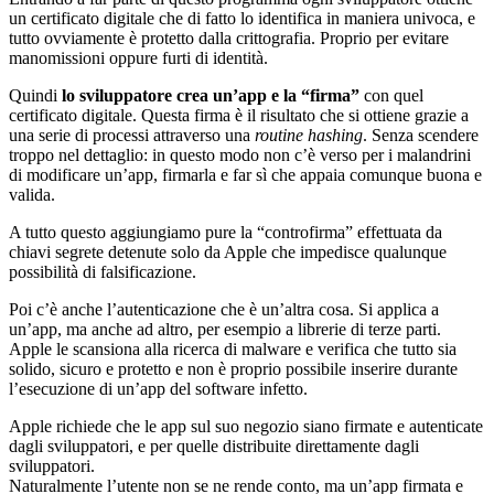
un certificato digitale che di fatto lo identifica in maniera univoca, e
tutto ovviamente è protetto dalla crittografia. Proprio per evitare
manomissioni oppure furti di identità.
Quindi
lo sviluppatore crea un’app e la “firma”
con quel
certificato digitale. Questa firma è il risultato che si ottiene grazie a
una serie di processi attraverso una
routine hashing
. Senza scendere
troppo nel dettaglio: in questo modo non c’è verso per i malandrini
di modificare un’app, firmarla e far sì che appaia comunque buona e
valida.
A tutto questo aggiungiamo pure la “controfirma” effettuata da
chiavi segrete detenute solo da Apple che impedisce qualunque
possibilità di falsificazione.
Poi c’è anche l’autenticazione che è un’altra cosa. Si applica a
un’app, ma anche ad altro, per esempio a librerie di terze parti.
Apple le scansiona alla ricerca di malware e verifica che tutto sia
solido, sicuro e protetto e non è proprio possibile inserire durante
l’esecuzione di un’app del software infetto.
Apple richiede che le app sul suo negozio siano firmate e autenticate
dagli sviluppatori, e per quelle distribuite direttamente dagli
sviluppatori.
Naturalmente l’utente non se ne rende conto, ma un’app firmata e