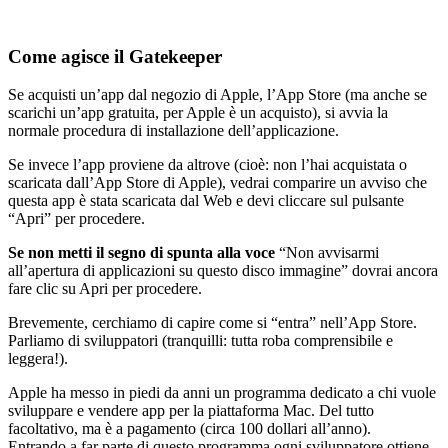
Come agisce il Gatekeeper
Se acquisti un’app dal negozio di Apple, l’App Store (ma anche se
scarichi un’app gratuita, per Apple è un acquisto), si avvia la
normale procedura di installazione dell’applicazione.
Se invece l’app proviene da altrove (cioè: non l’hai acquistata o
scaricata dall’App Store di Apple), vedrai comparire un avviso che
questa app è stata scaricata dal Web e devi cliccare sul pulsante
“Apri” per procedere.
Se non metti il segno di spunta alla voce
“Non avvisarmi
all’apertura di applicazioni su questo disco immagine” dovrai ancora
fare clic su Apri per procedere.
Brevemente, cerchiamo di capire come si “entra” nell’App Store.
Parliamo di sviluppatori (tranquilli: tutta roba comprensibile e
leggera!).
Apple ha messo in piedi da anni un programma dedicato a chi vuole
sviluppare e vendere app per la piattaforma Mac. Del tutto
facoltativo, ma è a pagamento (circa 100 dollari all’anno).
Entrando a far parte di questo programma ogni sviluppatore ottiene