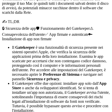
protegge il tuo Mac (e quindi tutti i documenti salvati dentro il disco
di avvio), da potenziali minacce racchiuse dentro il software che
scarichi dalla Rete.
✍ TL;DR
🔒 Sicurezza delle app
🛡️ Funzionamento del Gatekeeper
⚠️
Consapevolezza dell'utente
✅ App firmate e autenticate
🔑
Installazione di app non firmate
Il
Gatekeeper
è una funzionalità di sicurezza presente nei
sistemi operativi Apple, che verifica la sicurezza delle
applicazioni prima della loro installazione. Esamina le app
scaricate per accertarsi che non contengano codice dannoso,
proteggendo così il computer e le informazioni personali
dell'utente. Per accedere alle impostazioni del Gatekeeper, è
necessario aprire le
Preferenze di Sistema
e navigare nel
pannello
Sicurezza e privacy
.
Il Gatekeeper offre due opzioni: installare app solo dall'
App
Store
o anche da sviluppatori identificati. Se si tenta di
installare un'app non autorizzata, il Gatekeeper avvisa l'utente,
sottolineando l'importanza di essere consapevoli dei rischi
legati all'installazione di software da fonti non verificate.
Tuttavia, è possibile bypassare questo avviso e procedere con
l'installazione.