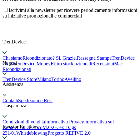
Iscrivimi alla newsletter per ricevere periodicamente informazioni
su iniziative promozionali e commerciali
TrenDevice
Chi siamo
Ricondizionato? Sì, Grazie.
Rassegna Stampa
TrenDevice
Negozi
Club
TrenDevice Money
Ritiro stock aziendali
Recensioni
Mac
Ricondizionati
TrenDevice Store
Milano
Torino
Avellino
Assistenza
Contatti
Spedizioni e Resi
Trasparenza
Condizioni di vendita
Informativa Privacy
Informativa sui
Investor Relations
Cookie
Codice Etico
M.O.G. ex D.lgs
231/01
Whistleblowing
Progetto REFIVE 2.0