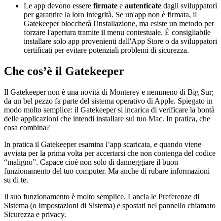
Le app devono essere
firmate
e
autenticate
dagli sviluppatori
per garantire la loro integrità. Se un'app non è firmata, il
Gatekeeper bloccherà l'installazione, ma esiste un metodo per
forzare l'apertura tramite il menu contestuale. È consigliabile
installare solo app provenienti dall'App Store o da sviluppatori
certificati per evitare potenziali problemi di sicurezza.
Che cos’è il Gatekeeper
Il Gatekeeper non è una novità di Monterey e nemmeno di Big Sur;
da un bel pezzo fa parte del sistema operativo di Apple. Spiegato in
modo molto semplice: il Gatekeeper si incarica di verificare la bontà
delle applicazioni che intendi installare sul tuo Mac. In pratica, che
cosa combina?
In pratica il Gatekeeper esamina l’app scaricata, e quando viene
avviata per la prima volta per accertarsi che non contenga del codice
“maligno”. Capace cioè non solo di danneggiare il buon
funzionamento del tuo computer. Ma anche di rubare informazioni
su di te.
Il suo funzionamento è molto semplice. Lancia le Preferenze di
Sistema (o Impostazioni di Sistema) e spostati nel pannello chiamato
Sicurezza e privacy.