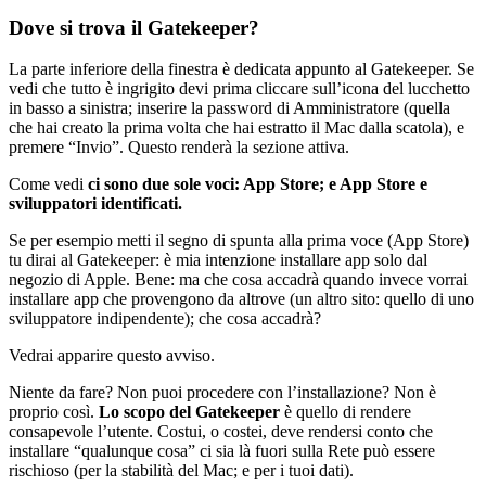
Dove si trova il Gatekeeper?
La parte inferiore della finestra è dedicata appunto al Gatekeeper. Se
vedi che tutto è ingrigito devi prima cliccare sull’icona del lucchetto
in basso a sinistra; inserire la password di Amministratore (quella
che hai creato la prima volta che hai estratto il Mac dalla scatola), e
premere “Invio”. Questo renderà la sezione attiva.
Come vedi
ci sono due sole voci: App Store; e App Store e
sviluppatori identificati.
Se per esempio metti il segno di spunta alla prima voce (App Store)
tu dirai al Gatekeeper: è mia intenzione installare app solo dal
negozio di Apple. Bene: ma che cosa accadrà quando invece vorrai
installare app che provengono da altrove (un altro sito: quello di uno
sviluppatore indipendente); che cosa accadrà?
Vedrai apparire questo avviso.
Niente da fare? Non puoi procedere con l’installazione? Non è
proprio così.
Lo scopo del Gatekeeper
è quello di rendere
consapevole l’utente. Costui, o costei, deve rendersi conto che
installare “qualunque cosa” ci sia là fuori sulla Rete può essere
rischioso (per la stabilità del Mac; e per i tuoi dati).