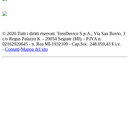
© 2026 Tutti i diritti riservati. TrenDevice S.p.A., Via San Bovio, 3
c/o Regus Palazzo K – 20054 Segrate (MI). - P.IVA n.
02162920645 - n. Rea MI-1932109 - Cap.Soc. 248.059,43 € i.v.
-
Contatti
-
Mappa del sito