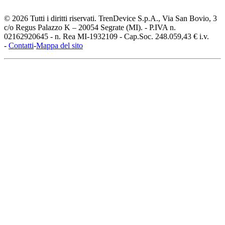
© 2026 Tutti i diritti riservati. TrenDevice S.p.A., Via San Bovio, 3
c/o Regus Palazzo K – 20054 Segrate (MI). - P.IVA n.
02162920645 - n. Rea MI-1932109 - Cap.Soc. 248.059,43 € i.v.
-
Contatti
-
Mappa del sito