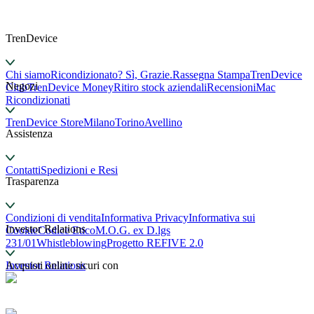
TrenDevice
Chi siamo
Ricondizionato? Sì, Grazie.
Rassegna Stampa
TrenDevice
Negozi
Club
TrenDevice Money
Ritiro stock aziendali
Recensioni
Mac
Ricondizionati
TrenDevice Store
Milano
Torino
Avellino
Assistenza
Contatti
Spedizioni e Resi
Trasparenza
Condizioni di vendita
Informativa Privacy
Informativa sui
Investor Relations
Cookie
Codice Etico
M.O.G. ex D.lgs
231/01
Whistleblowing
Progetto REFIVE 2.0
Investor Relations
Acquisti online sicuri con