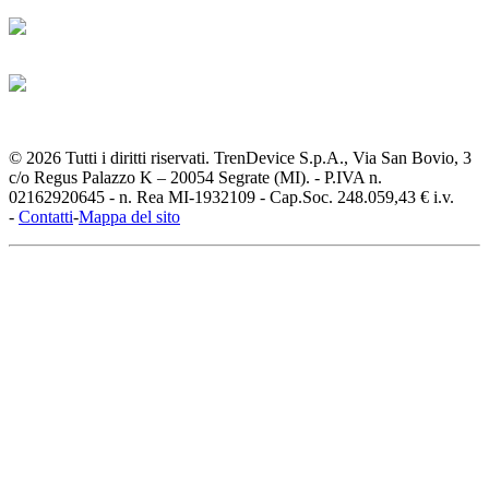
© 2026 Tutti i diritti riservati. TrenDevice S.p.A., Via San Bovio, 3
c/o Regus Palazzo K – 20054 Segrate (MI). - P.IVA n.
02162920645 - n. Rea MI-1932109 - Cap.Soc. 248.059,43 € i.v.
-
Contatti
-
Mappa del sito