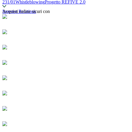
231/01
Whistleblowing
Progetto REFIVE 2.0
Investor Relations
Acquisti online sicuri con