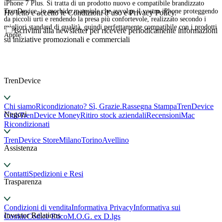
iPhone 7 Plus. Si tratta di un prodotto nuovo e compatibile brandizzato
TrenDevice, in morbido materiale che avvolge il vostro iPhone proteggendo
Ho letto e accetto le Condizioni d’uso e Privacy Policy.
da piccoli urti e rendendo la presa più confortevole, realizzato secondo i
migliori standard di qualità, quindi perfettamente compatibile con i prodotti
Iscrivimi alla newsletter per ricevere periodicamente informazioni
Apple.
su iniziative promozionali e commerciali
TrenDevice
Chi siamo
Ricondizionato? Sì, Grazie.
Rassegna Stampa
TrenDevice
Negozi
Club
TrenDevice Money
Ritiro stock aziendali
Recensioni
Mac
Ricondizionati
TrenDevice Store
Milano
Torino
Avellino
Assistenza
Contatti
Spedizioni e Resi
Trasparenza
Condizioni di vendita
Informativa Privacy
Informativa sui
Investor Relations
Cookie
Codice Etico
M.O.G. ex D.lgs