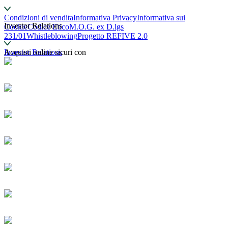
Condizioni di vendita
Informativa Privacy
Informativa sui
Investor Relations
Cookie
Codice Etico
M.O.G. ex D.lgs
231/01
Whistleblowing
Progetto REFIVE 2.0
Investor Relations
Acquisti online sicuri con