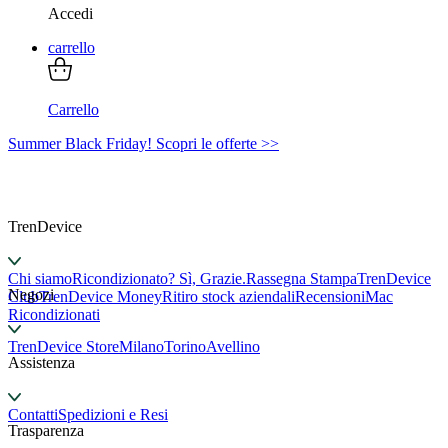
Accedi
carrello
Carrello
Summer Black Friday! Scopri le offerte >>
TrenDevice
Chi siamo
Ricondizionato? Sì, Grazie.
Rassegna Stampa
TrenDevice
Negozi
Club
TrenDevice Money
Ritiro stock aziendali
Recensioni
Mac
Ricondizionati
TrenDevice Store
Milano
Torino
Avellino
Assistenza
Contatti
Spedizioni e Resi
Trasparenza