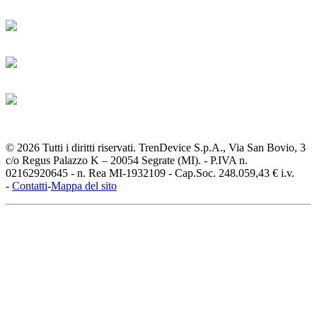
© 2026 Tutti i diritti riservati. TrenDevice S.p.A., Via San Bovio, 3
c/o Regus Palazzo K – 20054 Segrate (MI). - P.IVA n.
02162920645 - n. Rea MI-1932109 - Cap.Soc. 248.059,43 € i.v.
-
Contatti
-
Mappa del sito