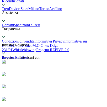
Ricondizionati
TrenDevice Store
Milano
Torino
Avellino
Assistenza
Contatti
Spedizioni e Resi
Trasparenza
Condizioni di vendita
Informativa Privacy
Informativa sui
Investor Relations
Cookie
Codice Etico
M.O.G. ex D.lgs
231/01
Whistleblowing
Progetto REFIVE 2.0
Investor Relations
Acquisti online sicuri con