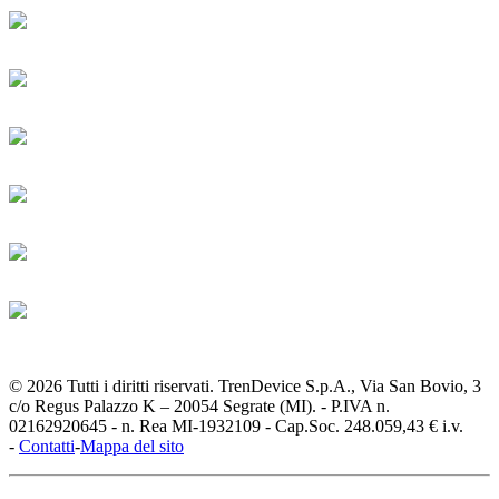
© 2026 Tutti i diritti riservati. TrenDevice S.p.A., Via San Bovio, 3
c/o Regus Palazzo K – 20054 Segrate (MI). - P.IVA n.
02162920645 - n. Rea MI-1932109 - Cap.Soc. 248.059,43 € i.v.
-
Contatti
-
Mappa del sito