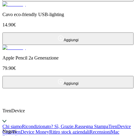
Cavo eco-friendly USB-lighting
14.90
€
Aggiungi
Apple Pencil 2a Generazione
79.90
€
Aggiungi
TrenDevice
Chi siamo
Ricondizionato? Sì, Grazie.
Rassegna Stampa
TrenDevice
Negozi
Club
TrenDevice Money
Ritiro stock aziendali
Recensioni
Mac