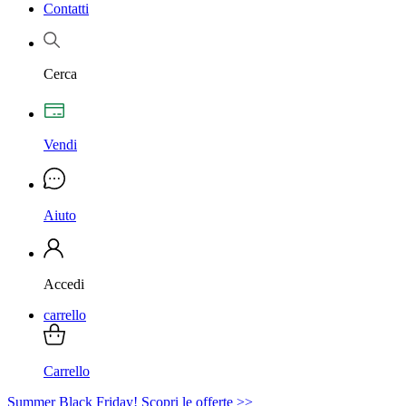
Contatti
Cerca
Vendi
Aiuto
Accedi
carrello
Carrello
Summer Black Friday! Scopri le offerte >>