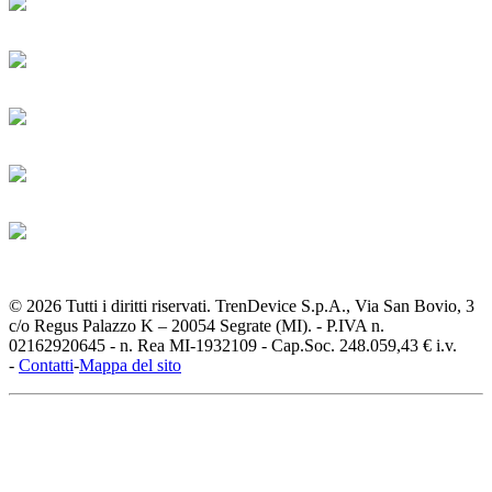
© 2026 Tutti i diritti riservati. TrenDevice S.p.A., Via San Bovio, 3
c/o Regus Palazzo K – 20054 Segrate (MI). - P.IVA n.
02162920645 - n. Rea MI-1932109 - Cap.Soc. 248.059,43 € i.v.
-
Contatti
-
Mappa del sito