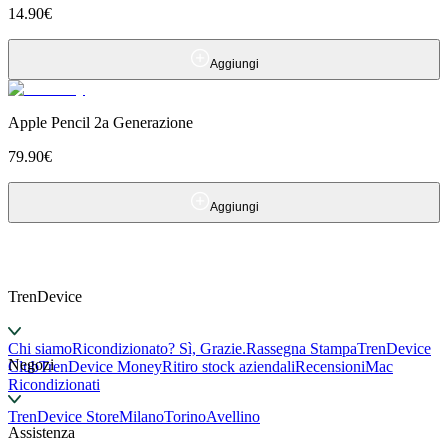
14.90
€
Aggiungi
Apple Pencil 2a Generazione
79.90
€
Aggiungi
TrenDevice
Chi siamo
Ricondizionato? Sì, Grazie.
Rassegna Stampa
TrenDevice
Negozi
Club
TrenDevice Money
Ritiro stock aziendali
Recensioni
Mac
Ricondizionati
TrenDevice Store
Milano
Torino
Avellino
Assistenza