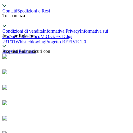
Contatti
Spedizioni e Resi
Trasparenza
Condizioni di vendita
Informativa Privacy
Informativa sui
Investor Relations
Cookie
Codice Etico
M.O.G. ex D.lgs
231/01
Whistleblowing
Progetto REFIVE 2.0
Investor Relations
Acquisti online sicuri con