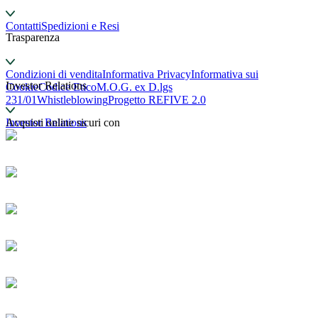
Contatti
Spedizioni e Resi
Trasparenza
Condizioni di vendita
Informativa Privacy
Informativa sui
Investor Relations
Cookie
Codice Etico
M.O.G. ex D.lgs
231/01
Whistleblowing
Progetto REFIVE 2.0
Investor Relations
Acquisti online sicuri con