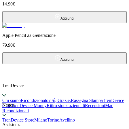
14.90
€
Aggiungi
Apple Pencil 2a Generazione
79.90
€
Aggiungi
TrenDevice
Chi siamo
Ricondizionato? Sì, Grazie.
Rassegna Stampa
TrenDevice
Negozi
Club
TrenDevice Money
Ritiro stock aziendali
Recensioni
Mac
Ricondizionati
TrenDevice Store
Milano
Torino
Avellino
Assistenza