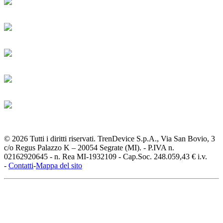
© 2026 Tutti i diritti riservati. TrenDevice S.p.A., Via San Bovio, 3
c/o Regus Palazzo K – 20054 Segrate (MI). - P.IVA n.
02162920645 - n. Rea MI-1932109 - Cap.Soc. 248.059,43 € i.v.
-
Contatti
-
Mappa del sito