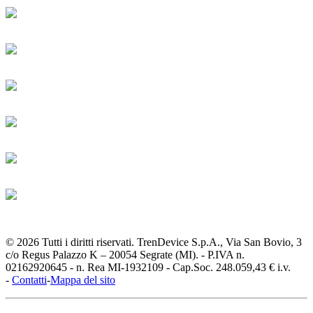
© 2026 Tutti i diritti riservati. TrenDevice S.p.A., Via San Bovio, 3
c/o Regus Palazzo K – 20054 Segrate (MI). - P.IVA n.
02162920645 - n. Rea MI-1932109 - Cap.Soc. 248.059,43 € i.v.
-
Contatti
-
Mappa del sito