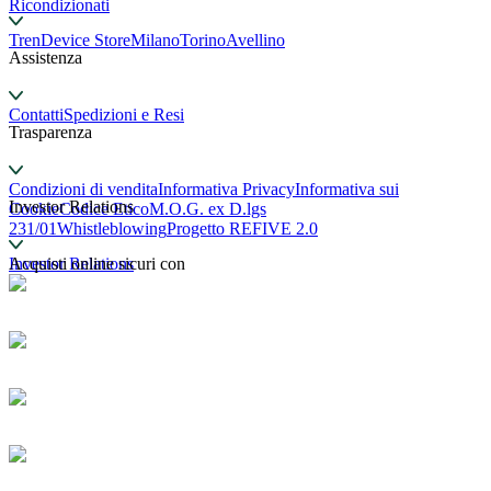
Ricondizionati
TrenDevice Store
Milano
Torino
Avellino
Assistenza
Contatti
Spedizioni e Resi
Trasparenza
Condizioni di vendita
Informativa Privacy
Informativa sui
Investor Relations
Cookie
Codice Etico
M.O.G. ex D.lgs
231/01
Whistleblowing
Progetto REFIVE 2.0
Investor Relations
Acquisti online sicuri con