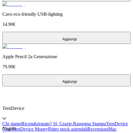
Cavo eco-friendly USB-lighting
14.90
€
Aggiungi
Apple Pencil 2a Generazione
79.90
€
Aggiungi
TrenDevice
Chi siamo
Ricondizionato? Sì, Grazie.
Rassegna Stampa
TrenDevice
Negozi
Club
TrenDevice Money
Ritiro stock aziendali
Recensioni
Mac