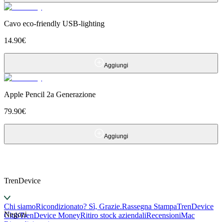
Cavo eco-friendly USB-lighting
14.90
€
Aggiungi
Apple Pencil 2a Generazione
79.90
€
Aggiungi
TrenDevice
Chi siamo
Ricondizionato? Sì, Grazie.
Rassegna Stampa
TrenDevice
Negozi
Club
TrenDevice Money
Ritiro stock aziendali
Recensioni
Mac