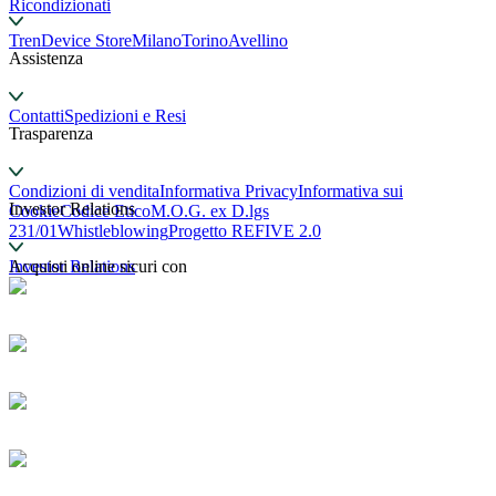
Ricondizionati
TrenDevice Store
Milano
Torino
Avellino
Assistenza
Contatti
Spedizioni e Resi
Trasparenza
Condizioni di vendita
Informativa Privacy
Informativa sui
Investor Relations
Cookie
Codice Etico
M.O.G. ex D.lgs
231/01
Whistleblowing
Progetto REFIVE 2.0
Investor Relations
Acquisti online sicuri con