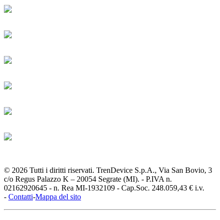
© 2026 Tutti i diritti riservati. TrenDevice S.p.A., Via San Bovio, 3
c/o Regus Palazzo K – 20054 Segrate (MI). - P.IVA n.
02162920645 - n. Rea MI-1932109 - Cap.Soc. 248.059,43 € i.v.
-
Contatti
-
Mappa del sito