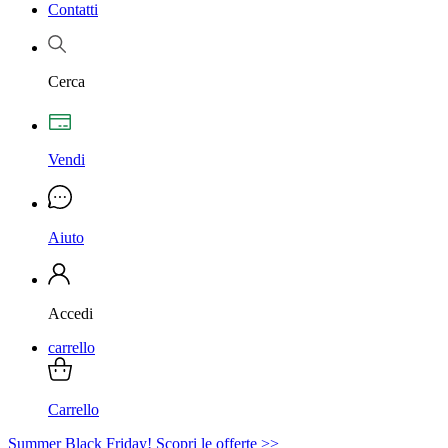
Contatti
Cerca
Vendi
Aiuto
Accedi
carrello
Carrello
Summer Black Friday! Scopri le offerte >>