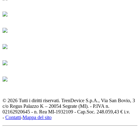
© 2026 Tutti i diritti riservati. TrenDevice S.p.A., Via San Bovio, 3
c/o Regus Palazzo K – 20054 Segrate (MI). - P.IVA n.
02162920645 - n. Rea MI-1932109 - Cap.Soc. 248.059,43 € i.v.
-
Contatti
-
Mappa del sito