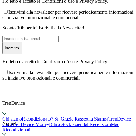
Ho letto e accetto le Condizioni d’uso e Privacy Policy.
Iscrivimi alla newsletter per ricevere periodicamente informazioni
su iniziative promozionali e commerciali
Sconto 10€ per te! Iscriviti alla Newsletter!
Iscrivimi
Ho letto e accetto le Condizioni d’uso e Privacy Policy.
Iscrivimi alla newsletter per ricevere periodicamente informazioni
su iniziative promozionali e commerciali
TrenDevice
Chi siamo
Ricondizionato? Sì, Grazie.
Rassegna Stampa
TrenDevice
Negozi
Club
TrenDevice Money
Ritiro stock aziendali
Recensioni
Mac
Ricondizionati