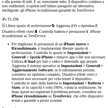
e alla portata di tutti. E se, nonostante tutto, il dispositivo continua a
non soddisfarti, scoprirai nell’ultimo paragrafo un’alternativa
intelligente: gli iPhone ricondizionati garantiti da TrenDevice.
✍ TL;DR
🗄️ Libera spazio di archiviazione
🔄 Aggiorna iOS e ripristina
🎨
Disattiva effetti visivi
🔋 Controlla batteria e prestazioni
📱 iPhone
ricondizionati su TrenDevice
Per migliorare le prestazioni di un
iPhone nuovo
o
Ricondizionato
, è fondamentale liberare spazio di
archiviazione. Controlla lo spazio in
Impostazioni >
Generali > Spazio iPhone
e rimuovi app o file non necessari.
Utilizza
iCloud
per foto e video e disinstalla app pesanti.
Aggiorna il sistema operativo in
Impostazioni > Generali >
Aggiornamento Software
; se il rallentamento persiste,
considera un ripristino completo. Disattiva effetti visivi e
funzioni non necessarie per velocizzare il dispositivo.
Controlla lo stato della batteria in
Impostazioni > Batteria >
Stato
; se la capacità è sotto l'80%, valuta la sostituzione. Se
dopo questi accorgimenti il problema persiste, considera un
iPhone ricondizionato
su
TrenDevice
, che offre dispositivi
testati e garantiti a prezzi scontati.