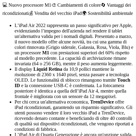
💻 Nuovo processore M1
🎨 Cambiamenti di colore
🔄 Vantaggi dei
ricondizionati
💰 Vendita del vecchio iPad
🌍 Sostenibilità ambientale
L’iPad Air 2022 rappresenta un passo significativo per Apple,
evidenziando l’impegno dell'azienda nel rendere il tablet
un'alternativa valida per i nomadi digitali. Presentato a marzo,
il nuovo modello offre alcune novità, tra cui una gamma di
colori rinnovata (Grigio siderale, Galassia, Rosa, Viola, Blu) e
un processore
M1
con prestazioni superiori del 60% rispetto
al modello precedente. La capacità di archiviazione rimane
invariata (64 o 256 GB), mentre il peso aumenta leggermente.
Il display
Liquid Retina
da 10,9 pollici mantiene la
risoluzione di 2360 x 1640 pixel, senza passare a tecnologia
OLED. Le funzionalità di sblocco rimangono tramite
Touch
ID
e la connessione USB-C è confermata. La fotocamera
posteriore è identica a quella dell’iPad Air 4, mentre quella
frontale è migliorata con un sensore da 12 megapixel.
Per chi cerca un'alternativa economica,
TrenDevice
offre
iPad ricondizionati, garantendo un risparmio significativo. Gli
utenti possono vendere il loro vecchio iPad a TrenDevice,
ricevendo denaro contante e beneficiando di oltre 40 controlli
di qualità sui dispositivi ricondizionati, che vengono riportati a
condizioni di fabbrica.
L’iPad Air di Quarta Generazione è ancora un'opzione valida,