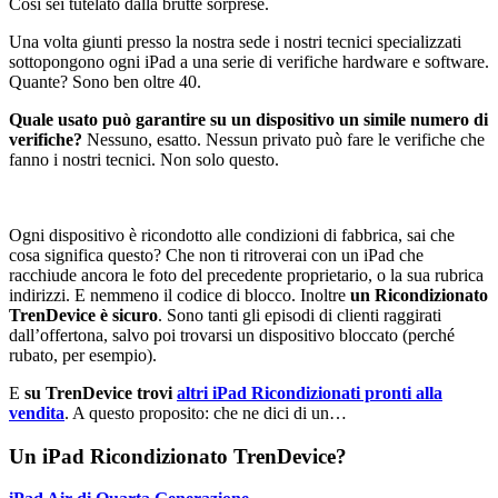
Così sei tutelato dalla brutte sorprese.
Una volta giunti presso la nostra sede i nostri tecnici specializzati
sottopongono ogni iPad a una serie di verifiche hardware e software.
Quante? Sono ben oltre 40.
Quale usato può garantire su un dispositivo un simile numero di
verifiche?
Nessuno, esatto. Nessun privato può fare le verifiche che
fanno i nostri tecnici. Non solo questo.
Ogni dispositivo è ricondotto alle condizioni di fabbrica, sai che
cosa significa questo? Che non ti ritroverai con un iPad che
racchiude ancora le foto del precedente proprietario, o la sua rubrica
indirizzi. E nemmeno il codice di blocco. Inoltre
un Ricondizionato
TrenDevice è sicuro
. Sono tanti gli episodi di clienti raggirati
dall’offertona, salvo poi trovarsi un dispositivo bloccato (perché
rubato, per esempio).
E
su TrenDevice trovi
altri iPad Ricondizionati pronti alla
vendita
. A questo proposito: che ne dici di un…
Un iPad Ricondizionato TrenDevice?