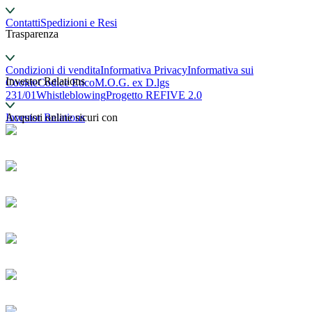
Contatti
Spedizioni e Resi
Trasparenza
Condizioni di vendita
Informativa Privacy
Informativa sui
Investor Relations
Cookie
Codice Etico
M.O.G. ex D.lgs
231/01
Whistleblowing
Progetto REFIVE 2.0
Investor Relations
Acquisti online sicuri con