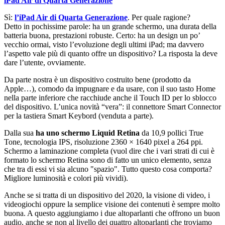
iPad Air di Quarta Generazione
Sì:
l’iPad Air di Quarta Generazione
. Per quale ragione?
Detto in pochissime parole: ha un grande schermo, una durata della
batteria buona, prestazioni robuste. Certo: ha un design un po’
vecchio ormai, visto l’evoluzione degli ultimi iPad; ma davvero
l’aspetto vale più di quanto offre un dispositivo? La risposta la deve
dare l’utente, ovviamente.
Da parte nostra è un dispositivo costruito bene (prodotto da
Apple…), comodo da impugnare e da usare, con il suo tasto Home
nella parte inferiore che racchiude anche il Touch ID per lo sblocco
del dispositivo. L’unica novità “vera”: il connettore Smart Connector
per la tastiera Smart Keybord (venduta a parte).
Dalla sua
ha uno schermo Liquid Retina
da 10,9 pollici True
Tone, tecnologia IPS, risoluzione 2360 × 1640 pixel a 264 ppi.
Schermo a laminazione completa (vuol dire che i vari strati di cui è
formato lo schermo Retina sono di fatto un unico elemento, senza
che tra di essi vi sia alcuno "spazio". Tutto questo cosa comporta?
Migliore luminosità e colori più vividi).
Anche se si tratta di un dispositivo del 2020, la visione di video, i
videogiochi oppure la semplice visione dei contenuti è sempre molto
buona. A questo aggiungiamo i due altoparlanti che offrono un buon
audio, anche se non al livello dei quattro altoparlanti che troviamo