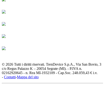
© 2026 Tutti i diritti riservati. TrenDevice S.p.A., Via San Bovio, 3
c/o Regus Palazzo K – 20054 Segrate (MI). - P.IVA n.
02162920645 - n. Rea MI-1932109 - Cap.Soc. 248.059,43 € i.v.
-
Contatti
-
Mappa del sito