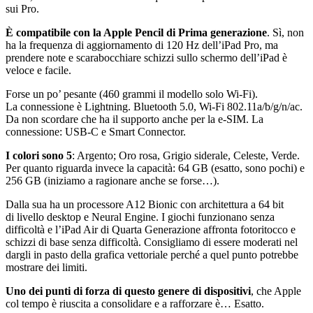
sui Pro.
È compatibile con la Apple Pencil di Prima generazione
. Sì, non
ha la frequenza di aggiornamento di 120 Hz dell’iPad Pro, ma
prendere note e scarabocchiare schizzi sullo schermo dell’iPad è
veloce e facile.
Forse un po’ pesante (460 grammi il modello solo Wi-Fi).
La connessione è Lightning. Bluetooth 5.0, Wi-Fi 802.11a/b/g/n/ac.
Da non scordare che ha il supporto anche per la e-SIM. La
connessione: USB-C e Smart Connector.
I colori sono 5
: Argento; Oro rosa, Grigio siderale, Celeste, Verde.
Per quanto riguarda invece la capacità: 64 GB (esatto, sono pochi) e
256 GB (iniziamo a ragionare anche se forse…).
Dalla sua ha un processore A12 Bionic con architettura a 64 bit
di livello desktop e Neural Engine. I giochi funzionano senza
difficoltà e l’iPad Air di Quarta Generazione affronta fotoritocco e
schizzi di base senza difficoltà. Consigliamo di essere moderati nel
dargli in pasto della grafica vettoriale perché a quel punto potrebbe
mostrare dei limiti.
Uno dei punti di forza di questo genere di dispositivi
, che Apple
col tempo è riuscita a consolidare e a rafforzare è… Esatto.