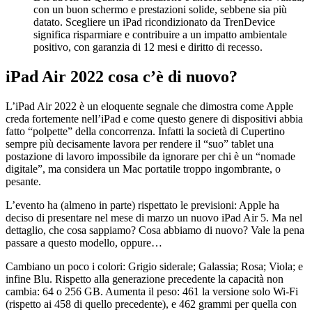
con un buon schermo e prestazioni solide, sebbene sia più
datato. Scegliere un iPad ricondizionato da TrenDevice
significa risparmiare e contribuire a un impatto ambientale
positivo, con garanzia di 12 mesi e diritto di recesso.
iPad Air 2022 cosa c’è di nuovo?
L’iPad Air 2022 è un eloquente segnale che dimostra come Apple
creda fortemente nell’iPad e come questo genere di dispositivi abbia
fatto “polpette” della concorrenza. Infatti la società di Cupertino
sempre più decisamente lavora per rendere il “suo” tablet una
postazione di lavoro impossibile da ignorare per chi è un “nomade
digitale”, ma considera un Mac portatile troppo ingombrante, o
pesante.
L’evento ha (almeno in parte) rispettato le previsioni: Apple ha
deciso di presentare nel mese di marzo un nuovo iPad Air 5. Ma nel
dettaglio, che cosa sappiamo? Cosa abbiamo di nuovo? Vale la pena
passare a questo modello, oppure…
Cambiano un poco i colori: Grigio siderale; Galassia; Rosa; Viola; e
infine Blu. Rispetto alla generazione precedente la capacità non
cambia: 64 o 256 GB. Aumenta il peso: 461 la versione solo Wi-Fi
(rispetto ai 458 di quello precedente), e 462 grammi per quella con