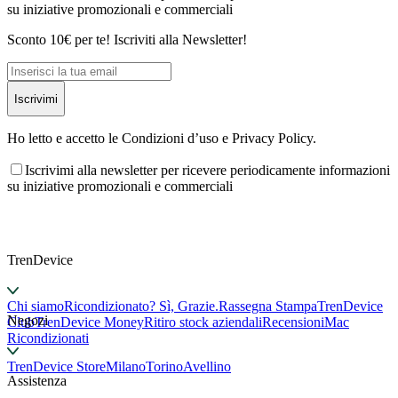
su iniziative promozionali e commerciali
Sconto 10€ per te! Iscriviti alla Newsletter!
Iscrivimi
Ho letto e accetto le Condizioni d’uso e Privacy Policy.
Iscrivimi alla newsletter per ricevere periodicamente informazioni
su iniziative promozionali e commerciali
TrenDevice
Chi siamo
Ricondizionato? Sì, Grazie.
Rassegna Stampa
TrenDevice
Negozi
Club
TrenDevice Money
Ritiro stock aziendali
Recensioni
Mac
Ricondizionati
TrenDevice Store
Milano
Torino
Avellino
Assistenza