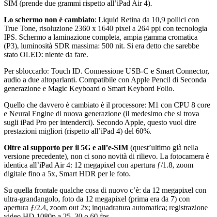
SIM (prende due grammi rispetto all’iPad Air 4).
Lo schermo non è cambiato
: Liquid Retina da 10,9 pollici con
True Tone, risoluzione 2360 x 1640 pixel a 264 ppi con tecnologia
IPS. Schermo a laminazione completa, ampia gamma cromatica
(P3), luminosità SDR massima: 500 nit. Si era detto che sarebbe
stato OLED: niente da fare.
Per sbloccarlo: Touch ID. Connessione USB-C e Smart Connector,
audio a due altoparlanti. Compatibile con Apple Pencil di Seconda
generazione e Magic Keyboard o Smart Keybord Folio.
Quello che davvero è cambiato è il processore: M1 con CPU 8 core
e Neural Engine di nuova generazione (il medesimo che si trova
sugli iPad Pro per intenderci). Secondo Apple, questo vuol dire
prestazioni migliori (rispetto all’iPad 4) del 60%.
Oltre al supporto per il 5G e all’e-SIM
(quest’ultimo già nella
versione precedente), non ci sono novità di rilievo. La fotocamera è
identica all’iPad Air 4: 12 megapixel con apertura ƒ/1.8, zoom
digitale fino a 5x, Smart HDR per le foto.
Su quella frontale qualche cosa di nuovo c’è: da 12 megapixel con
ultra-grandangolo, foto da 12 megapixel (prima era da 7) con
apertura ƒ/2.4, zoom out 2x; inquadratura automatica; registrazione
video HD 1080p a 25, 30 o 60 fps.