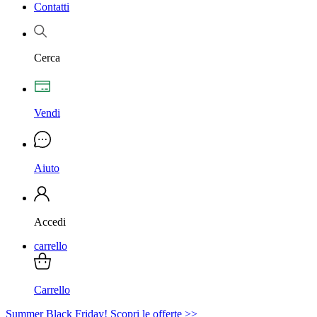
Contatti
Cerca
Vendi
Aiuto
Accedi
carrello
Carrello
Summer Black Friday! Scopri le offerte >>