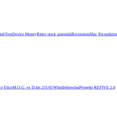
lub
TrenDevice Money
Ritiro stock aziendali
Recensioni
Mac Ricondizion
ce Etico
M.O.G. ex D.lgs 231/01
Whistleblowing
Progetto REFIVE 2.0