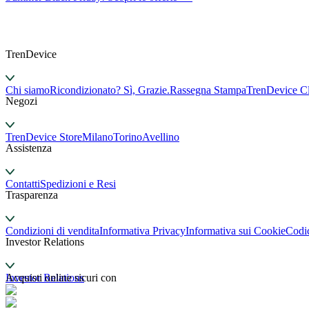
TrenDevice
Chi siamo
Ricondizionato? Sì, Grazie.
Rassegna Stampa
TrenDevice C
Negozi
TrenDevice Store
Milano
Torino
Avellino
Assistenza
Contatti
Spedizioni e Resi
Trasparenza
Condizioni di vendita
Informativa Privacy
Informativa sui Cookie
Codi
Investor Relations
Investor Relations
Acquisti online sicuri con