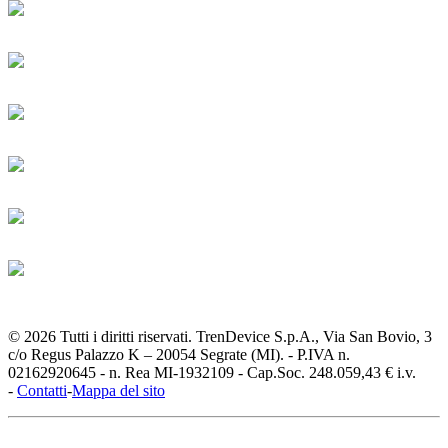
© 2026 Tutti i diritti riservati. TrenDevice S.p.A., Via San Bovio, 3
c/o Regus Palazzo K – 20054 Segrate (MI). - P.IVA n.
02162920645 - n. Rea MI-1932109 - Cap.Soc. 248.059,43 € i.v.
-
Contatti
-
Mappa del sito