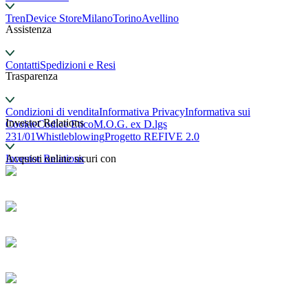
TrenDevice Store
Milano
Torino
Avellino
Assistenza
Contatti
Spedizioni e Resi
Trasparenza
Condizioni di vendita
Informativa Privacy
Informativa sui
Investor Relations
Cookie
Codice Etico
M.O.G. ex D.lgs
231/01
Whistleblowing
Progetto REFIVE 2.0
Investor Relations
Acquisti online sicuri con