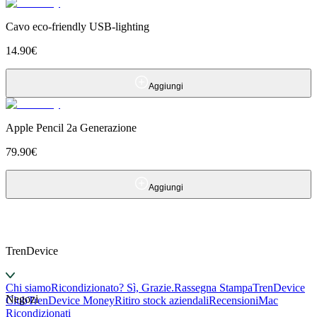
Cavo eco-friendly USB-lighting
14.90
€
Aggiungi
Apple Pencil 2a Generazione
79.90
€
Aggiungi
TrenDevice
Chi siamo
Ricondizionato? Sì, Grazie.
Rassegna Stampa
TrenDevice
Negozi
Club
TrenDevice Money
Ritiro stock aziendali
Recensioni
Mac
Ricondizionati