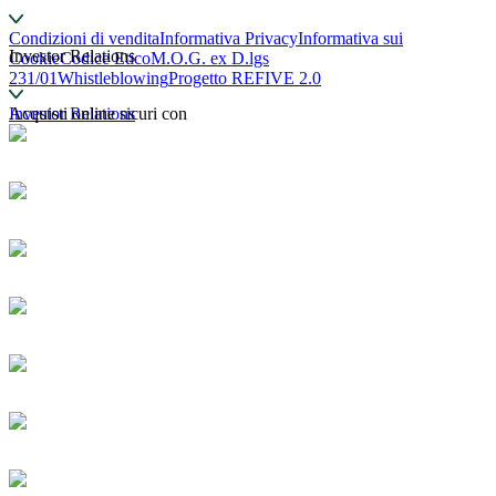
Condizioni di vendita
Informativa Privacy
Informativa sui
Investor Relations
Cookie
Codice Etico
M.O.G. ex D.lgs
231/01
Whistleblowing
Progetto REFIVE 2.0
Investor Relations
Acquisti online sicuri con