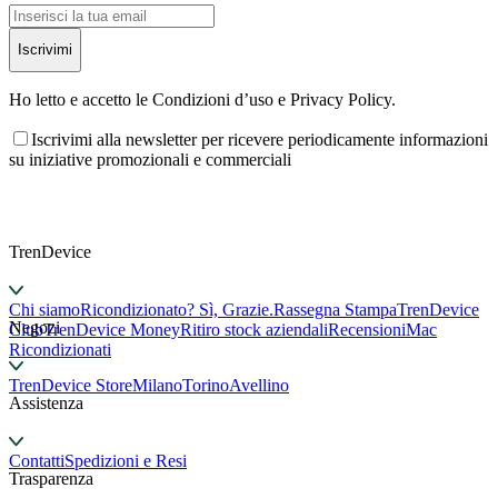
Iscrivimi
Ho letto e accetto le Condizioni d’uso e Privacy Policy.
Iscrivimi alla newsletter per ricevere periodicamente informazioni
su iniziative promozionali e commerciali
TrenDevice
Chi siamo
Ricondizionato? Sì, Grazie.
Rassegna Stampa
TrenDevice
Negozi
Club
TrenDevice Money
Ritiro stock aziendali
Recensioni
Mac
Ricondizionati
TrenDevice Store
Milano
Torino
Avellino
Assistenza
Contatti
Spedizioni e Resi
Trasparenza