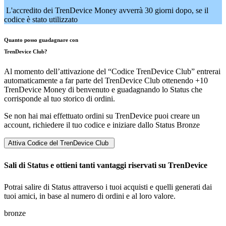
L'accredito dei TrenDevice Money avverrà 30 giorni dopo, se il
codice è stato utilizzato
Quanto posso guadagnare con
TrenDevice Club?
Al momento dell’attivazione del “Codice TrenDevice Club” entrerai
automaticamente a far parte del TrenDevice Club ottenendo +10
TrenDevice Money di benvenuto e guadagnando lo Status che
corrisponde al tuo storico di ordini.
Se non hai mai effettuato ordini su TrenDevice puoi creare un
account, richiedere il tuo codice e iniziare dallo Status Bronze
Attiva Codice del TrenDevice Club
Sali di
Status
e ottieni tanti vantaggi riservati su TrenDevice
Potrai salire di Status attraverso i tuoi acquisti e quelli generati dai
tuoi amici, in base al numero di ordini e al loro valore.
bronze