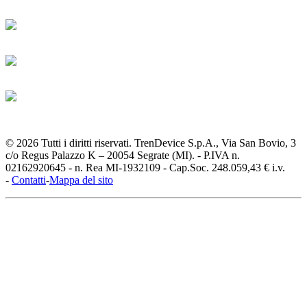
© 2026 Tutti i diritti riservati. TrenDevice S.p.A., Via San Bovio, 3
c/o Regus Palazzo K – 20054 Segrate (MI). - P.IVA n.
02162920645 - n. Rea MI-1932109 - Cap.Soc. 248.059,43 € i.v.
-
Contatti
-
Mappa del sito