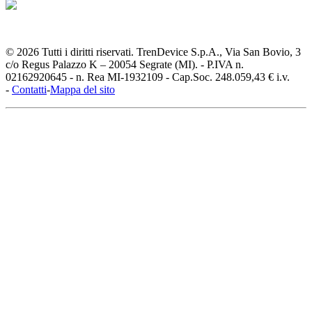
© 2026 Tutti i diritti riservati. TrenDevice S.p.A., Via San Bovio, 3
c/o Regus Palazzo K – 20054 Segrate (MI). - P.IVA n.
02162920645 - n. Rea MI-1932109 - Cap.Soc. 248.059,43 € i.v.
-
Contatti
-
Mappa del sito