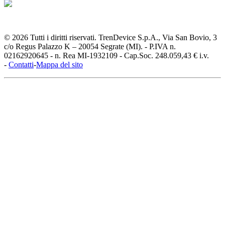
© 2026 Tutti i diritti riservati. TrenDevice S.p.A., Via San Bovio, 3
c/o Regus Palazzo K – 20054 Segrate (MI). - P.IVA n.
02162920645 - n. Rea MI-1932109 - Cap.Soc. 248.059,43 € i.v.
-
Contatti
-
Mappa del sito