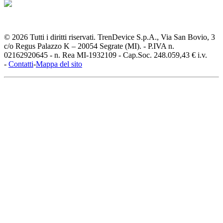
© 2026 Tutti i diritti riservati. TrenDevice S.p.A., Via San Bovio, 3
c/o Regus Palazzo K – 20054 Segrate (MI). - P.IVA n.
02162920645 - n. Rea MI-1932109 - Cap.Soc. 248.059,43 € i.v.
-
Contatti
-
Mappa del sito