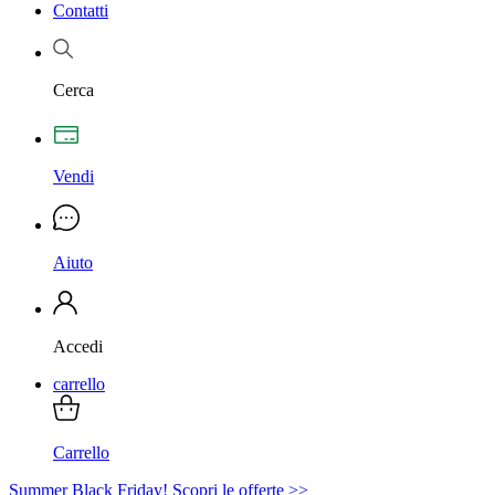
Contatti
Cerca
Vendi
Aiuto
Accedi
carrello
Carrello
Summer Black Friday! Scopri le offerte >>