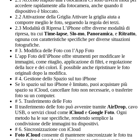
accedere rapidamente alla fotocamera, anche quando il
dispositivo è bloccato.
2.2 Attivazione della Griglia Attivare la griglia aiuta a
comporre meglio le foto, seguendo la regola dei terzi.
2.3 Modalità di Ripresa L’iPhone offre diverse modalità di
ripresa, tra cui
Time-lapse
,
Slo-mo
,
Panoramica
, e
Ritratto
,
ognuna con caratteristiche specifiche per diverse situazioni
fotografiche.
# 3. Modifica delle Foto con l’App Foto
L’app Foto dell’iPhone offre strumenti per modificare le
immagini, come ritaglio, applicazione di filtri, e regolazione
della luce e dei colori. È possibile anche ripristinare le foto
originali dopo la modifica.
# 4. Gestione dello Spazio sul tuo iPhone
Se lo spazio sul tuo iPhone è limitato, puoi acquistare più
spazio su iCloud, cancellare foto non necessarie, o trasferire
foto su un computer.
# 5. Trasferimento delle Foto
Il trasferimento delle foto può avvenire tramite
AirDrop
, cavo
USB, o servizi cloud come
iCloud
e
Google Foto
. Ogni
metodo ha le sue specifiche, rendendo semplice la
condivisione delle immagini tra dispositivi.
# 6. Sincronizzazione con iCloud
Foto iCloud
consente di mantenere sincronizzate le foto tra