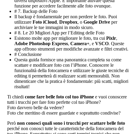
diversi dispositivi Apple. È importante attivare questa
funzione per accedere facilmente alle foto ovunque.
# 7. Backup delle Foto
Il backup è fondamentale per non perdere le foto. Puoi
utilizzare
Foto iCloud
,
Dropbox
, o
Google Drive
per
archiviare le tue immagini in modo sicuro.
# 8. Le 20 Migliori App per l’Editing delle Foto
Esistono molte app per migliorare le foto, tra cui
Pixlr
,
Adobe Photoshop Express
,
Camera+
, e
VSCO
. Queste
app offrono strumenti per modifiche avanzate e filtri creativi.
# Conclusione
Questa guida fornisce una panoramica completa su come
scattare e modificare foto con l’iPhone. Conoscere le
funzionalità della fotocamera e utilizzare le giuste tecniche di
editing ti permetterà di realizzare scatti memorabili. Non
dimenticare che la pratica è fondamentale: più scatti, migliori
risultati!
Ti chiedi
come fare belle foto col tuo iPhone
e vuoi conoscere
tutti i trucchi per fare foto perfette col tuo iPhone?
Foto davvero belle da vedere?
Foto che meritino di essere guardate e soprattutto condivise?
Però
non conosci quali sono i trucchi per scattare belle foto
perché non conosci tutte le caratteristiche della fotocamera del
tuo iPhone. Soprattutto: ci sono certi termini tecnici che non