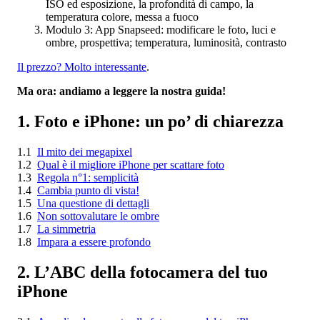
ISO ed esposizione, la profondità di campo, la
temperatura colore, messa a fuoco
Modulo 3: App Snapseed: modificare le foto, luci e
ombre, prospettiva; temperatura, luminosità, contrasto
Il prezzo? Molto interessante
.
Ma ora: andiamo a leggere la nostra guida!
1. Foto e iPhone: un po’ di chiarezza
1.1
Il mito dei megapixel
1.2
Qual è il migliore iPhone per scattare foto
1.3
Regola n°1: semplicità
1.4
Cambia punto di vista!
1.5
Una questione di dettagli
1.6
Non sottovalutare le ombre
1.7
La simmetria
1.8
Impara a essere profondo
2. L’ABC della fotocamera del tuo
iPhone