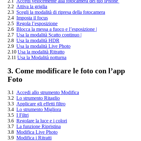
2.1
Accedi velocemente alla fotocamera del tuo iPhone
2.2
Attiva la griglia
2.3
Scegli la modalità di ripresa della fotocamera
2.4
Imposta il focus
2.5
Regola l’esposizione
2.6
Blocca la messa a fuoco e l’esposizione
|
2.7
Usa la modalità Scatto continuo
|
2.8
Usa la modalità HDR
2.9
Usa la modalità Live Photo
2.10
Usa la modalità Ritratto
2.11
Usa la Modalità notturna
3. Come modificare le foto con l’app
Foto
3.1
Accedi allo strumento Modifica
3.2
Lo strumento Ritaglio
3.3
Applicare gli effetti filtro
3.4
Lo strumento Migliora
3.5
I Filtri
3.6
Regolare la luce e i colori
3.7
La funzione Ripristina
3.8
Modifica Live Photo
3.9
Modifica i Ritratti