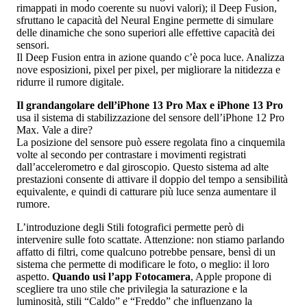
rimappati in modo coerente su nuovi valori); il Deep Fusion,
sfruttano le capacità del Neural Engine permette di simulare
delle dinamiche che sono superiori alle effettive capacità dei
sensori.
Il Deep Fusion entra in azione quando c’è poca luce. Analizza
nove esposizioni, pixel per pixel, per migliorare la nitidezza e
ridurre il rumore digitale.
Il grandangolare dell’iPhone 13 Pro Max e iPhone 13 Pro
usa il sistema di stabilizzazione del sensore dell’iPhone 12 Pro
Max. Vale a dire?
La posizione del sensore può essere regolata fino a cinquemila
volte al secondo per contrastare i movimenti registrati
dall’accelerometro e dal giroscopio. Questo sistema ad alte
prestazioni consente di attivare il doppio del tempo a sensibilità
equivalente, e quindi di catturare più luce senza aumentare il
rumore.
L’introduzione degli Stili fotografici permette però di
intervenire sulle foto scattate. Attenzione: non stiamo parlando
affatto di filtri, come qualcuno potrebbe pensare, bensì di un
sistema che permette di modificare le foto, o meglio: il loro
aspetto.
Quando usi l’app Fotocamera
, Apple propone di
scegliere tra uno stile che privilegia la saturazione e la
luminosità, stili “Caldo” e “Freddo” che influenzano la