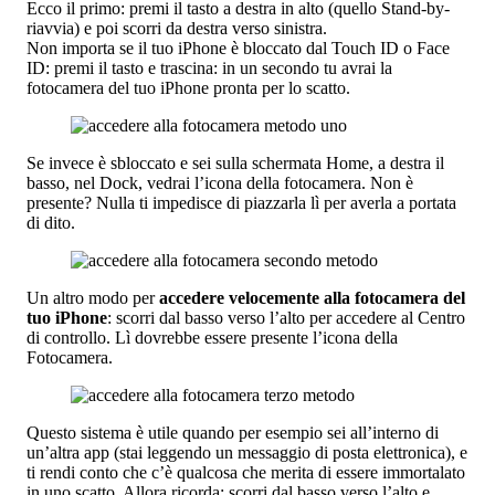
Ecco il primo: premi il tasto a destra in alto (quello Stand-by-
riavvia) e poi scorri da destra verso sinistra.
Non importa se il tuo iPhone è bloccato dal Touch ID o Face
ID: premi il tasto e trascina: in un secondo tu avrai la
fotocamera del tuo iPhone pronta per lo scatto.
Se invece è sbloccato e sei sulla schermata Home, a destra il
basso, nel Dock, vedrai l’icona della fotocamera. Non è
presente? Nulla ti impedisce di piazzarla lì per averla a portata
di dito.
Un altro modo per
accedere velocemente alla fotocamera del
tuo iPhone
: scorri dal basso verso l’alto per accedere al Centro
di controllo. Lì dovrebbe essere presente l’icona della
Fotocamera.
Questo sistema è utile quando per esempio sei all’interno di
un’altra app (stai leggendo un messaggio di posta elettronica), e
ti rendi conto che c’è qualcosa che merita di essere immortalato
in uno scatto. Allora ricorda: scorri dal basso verso l’alto e