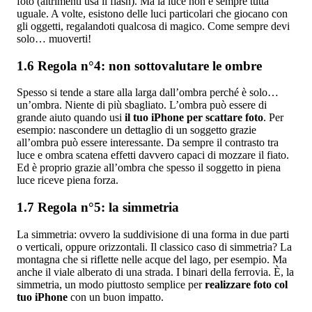
foto (altrimenti usa il flash). Ma la luce non è sempre tutta
uguale. A volte, esistono delle luci particolari che giocano con
gli oggetti, regalandoti qualcosa di magico. Come sempre devi
solo… muoverti!
1.6 Regola n°4: non sottovalutare le ombre
Spesso si tende a stare alla larga dall’ombra perché è solo…
un’ombra. Niente di più sbagliato. L’ombra può essere di
grande aiuto quando usi
il tuo iPhone per scattare foto
. Per
esempio: nascondere un dettaglio di un soggetto grazie
all’ombra può essere interessante. Da sempre il contrasto tra
luce e ombra scatena effetti davvero capaci di mozzare il fiato.
Ed è proprio grazie all’ombra che spesso il soggetto in piena
luce riceve piena forza.
1.7 Regola n°5: la simmetria
La simmetria: ovvero la suddivisione di una forma in due parti
o verticali, oppure orizzontali. Il classico caso di simmetria? La
montagna che si riflette nelle acque del lago, per esempio. Ma
anche il viale alberato di una strada. I binari della ferrovia. È, la
simmetria, un modo piuttosto semplice per
realizzare foto col
tuo iPhone
con un buon impatto.