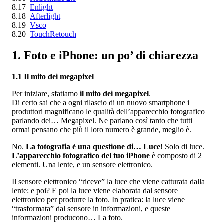
8.17
Enlight
8.18
Afterlight
8.19
Vsco
8.20
TouchRetouch
1. Foto e iPhone: un po’ di chiarezza
1.1 Il mito dei megapixel
Per iniziare, sfatiamo
il mito dei megapixel
.
Di certo sai che a ogni rilascio di un nuovo smartphone i
produttori magnificano le qualità dell’apparecchio fotografico
parlando dei… Megapixel. Ne parlano così tanto che tutti
ormai pensano che più il loro numero è grande, meglio è.
No.
La fotografia è una questione di… Luce
! Solo di luce.
L’apparecchio fotografico del tuo iPhone
è composto di 2
elementi. Una lente, e un sensore elettronico.
Il sensore elettronico “riceve” la luce che viene catturata dalla
lente: e poi? E poi la luce viene elaborata dal sensore
elettronico per produrre la foto. In pratica: la luce viene
“trasformata” dal sensore in informazioni, e queste
informazioni producono… La foto.