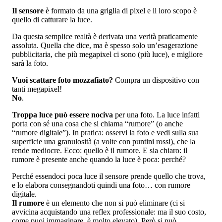
Il sensore
è formato da una griglia di pixel e il loro scopo è
quello di catturare la luce.
Da questa semplice realtà è derivata una verità praticamente
assoluta. Quella che dice, ma è spesso solo un’esagerazione
pubblicitaria, che più megapixel ci sono (più luce), e migliore
sarà la foto.
Vuoi scattare foto mozzafiato?
Compra un dispositivo con
tanti megapixel!
No
.
Troppa luce può essere nociva
per una foto. La luce infatti
porta con sé una cosa che si chiama “rumore” (o anche
“rumore digitale”). In pratica: osservi la foto e vedi sulla sua
superficie una granulosità (a volte con puntini rossi), che la
rende mediocre. Ecco: quello è il rumore. E sia chiaro: il
rumore è presente anche quando la luce è poca: perché?
Perché essendoci poca luce il sensore prende quello che trova,
e lo elabora consegnandoti quindi una foto… con rumore
digitale.
Il rumore
è un elemento che non si può eliminare (ci si
avvicina acquistando una reflex professionale: ma il suo costo,
come puoi immaginare, è molto elevato). Però si può…