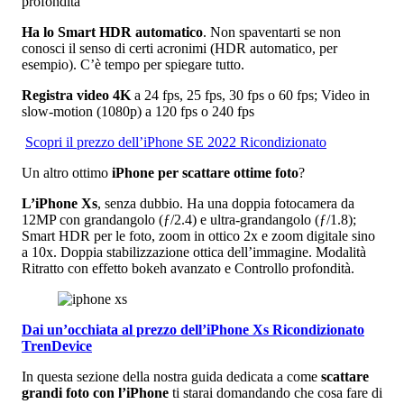
profondità
Ha
lo Smart
HDR automatico
. Non spaventarti se non
conosci il senso di certi acronimi (HDR automatico, per
esempio). C’è tempo per spiegare tutto.
Registra video 4K
a 24 fps, 25 fps, 30 fps o 60 fps; Video in
slow‑motion (1080p) a 120 fps o 240 fps
Scopri il prezzo dell’iPhone SE 2022 Ricondizionato
Un altro ottimo
iPhone per scattare ottime foto
?
L’iPhone Xs
, senza dubbio. Ha una doppia fotocamera da
12MP con grandangolo (ƒ/2.4) e ultra-grandangolo (ƒ/1.8);
Smart HDR per le foto, zoom in ottico 2x e zoom digitale sino
a 10x. Doppia stabilizzazione ottica dell’immagine. Modalità
Ritratto con effetto bokeh avanzato e Controllo profondità.
Dai un’occhiata al prezzo dell’iPhone Xs Ricondizionato
TrenDevice
In questa sezione della nostra guida dedicata a come
scattare
grandi foto con l’iPhone
ti starai domandando che cosa fare di