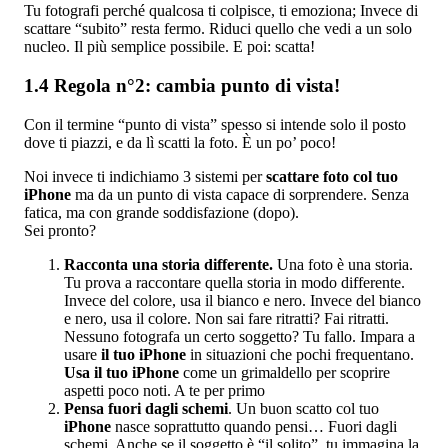
Tu fotografi perché qualcosa ti colpisce, ti emoziona; Invece di
scattare “subito” resta fermo. Riduci quello che vedi a un solo
nucleo. Il più semplice possibile. E poi: scatta!
1.4 Regola n°2: cambia punto di vista!
Con il termine “punto di vista” spesso si intende solo il posto
dove ti piazzi, e da lì scatti la foto. È un po’ poco!
Noi invece ti indichiamo 3 sistemi per
scattare foto col tuo
iPhone
ma da un punto di vista capace di sorprendere. Senza
fatica, ma con grande soddisfazione (dopo).
Sei pronto?
Racconta una storia differente.
Una foto è una storia.
Tu prova a raccontare quella storia in modo differente.
Invece del colore, usa il bianco e nero. Invece del bianco
e nero, usa il colore. Non sai fare ritratti? Fai ritratti.
Nessuno fotografa un certo soggetto? Tu fallo. Impara a
usare
il tuo iPhone
in situazioni che pochi frequentano.
Usa il tuo iPhone
come un grimaldello per scoprire
aspetti poco noti. A te per primo
Pensa fuori dagli schemi
. Un buon scatto col tuo
iPhone
nasce soprattutto quando pensi… Fuori dagli
schemi. Anche se il soggetto è “il solito”, tu immagina la