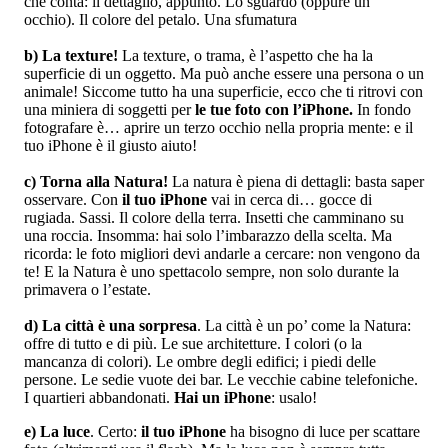
che conta: il dettaglio, appunto. Lo sguardo (oppure un
occhio). Il colore del petalo. Una sfumatura
b) La texture!
La texture, o trama, è l’aspetto che ha la
superficie di un oggetto. Ma può anche essere una persona o un
animale! Siccome tutto ha una superficie, ecco che ti ritrovi con
una miniera di soggetti per
le tue foto con l’iPhone.
In fondo
fotografare è… aprire un terzo occhio nella propria mente: e il
tuo iPhone è il giusto aiuto!
c) Torna alla Natura!
La natura è piena di dettagli: basta saper
osservare. Con
il tuo iPhone
vai in cerca di… gocce di
rugiada. Sassi. Il colore della terra. Insetti che camminano su
una roccia. Insomma: hai solo l’imbarazzo della scelta. Ma
ricorda: le foto migliori devi andarle a cercare: non vengono da
te! E la Natura è uno spettacolo sempre, non solo durante la
primavera o l’estate.
d) La città è una sorpresa
. La città è un po’ come la Natura:
offre di tutto e di più. Le sue architetture. I colori (o la
mancanza di colori). Le ombre degli edifici; i piedi delle
persone. Le sedie vuote dei bar. Le vecchie cabine telefoniche.
I quartieri abbandonati.
Hai un iPhone
: usalo!
e) La luce
. Certo:
il tuo iPhone
ha bisogno di luce per scattare