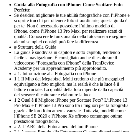
Guida alla Fotografia con iPhone: Come Scattare Foto
Perfette
Se desideri migliorare le tue abilità fotografiche con l’iPhone e
scoprire trucchi per ottenere foto straordinarie, questa guida è
per te. Non è necessario possedere l’ultimo modello di
iPhone, come l’iPhone 13 Pro Max, per realizzare scatti di
qualità. Conoscere le funzionalità della fotocamera e seguire
alcuni semplici consigli può fare la differenza.
# Struttura della Guida
La guida è suddivisa in capitoli e sotto-capitoli, rendendo
facile la navigazione. È consigliato anche di esplorare il
videocorso “Fotografia con iPhone” della TrenDevice
Academy per un apprendimento più approfondito.
# 1. Introduzione alla Fotografia con iPhone
1.1 Il Mito dei Megapixel Molti credono che più megapixel
equivalgano a foto migliori, ma la realtà è che la
luce
è il
fattore cruciale. La qualità della foto dipende dalla capacità
del sensore di catturare e elaborare la luce.
1.2 Qual è il Migliore iPhone per Scattare Foto? L’iPhone 13
Pro Max e l’iPhone 13 Pro sono tra i migliori per la fotografia
grazie alle loro fotocamere avanzate. Tuttavia, modelli come
l’iPhone SE 2020 e l’iPhone Xs offrono comunque ottime
prestazioni fotografiche.
# 2. L’ABC della Fotocamera del tuo iPhone
2.1 Accesso Rapido alla Fotocamera Ci sono diversi modi per