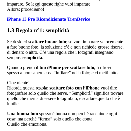
imparare. Se leggi queste righe vuoi imparare.
Allora: procediamo!
iPhone 13 Pro Ricondizionato TrenDevice
1.3 Regola n°1: semplicità
Se desideri
scattare buone foto
; se vuoi imparare velocemente
a fare buone foto, la soluzione c’è e non richiede grosse risorse,
di denaro o altro. C’è una regola che i fotografi insegnano
sempre:
semplicità
.
Quando prendi
il tuo iPhone per scattare foto
, ti ritrovi
spesso a non sapere cosa “infilare” nella foto; e ci metti tutto.
Cioè niente!
Ricorda questa regola:
scattare foto con l’iPhone
vuol dire
fotografare solo quello che serve. “Semplicità” significa trovare
quello che merita di essere fotografato, e scartare quello che è
inutile.
Una buona foto
spesso è buona non perché racchiude ogni
cosa; ma perché “ferma” solo quello che conta.
Quello che emoziona.