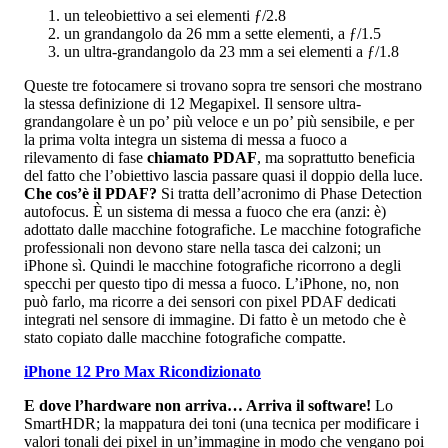
un teleobiettivo a sei elementi ƒ/2.8
un grandangolo da 26 mm a sette elementi, a ƒ/1.5
un ultra-grandangolo da 23 mm a sei elementi a ƒ/1.8
Queste tre fotocamere si trovano sopra tre sensori che mostrano
la stessa definizione di 12 Megapixel. Il sensore ultra-
grandangolare è un po’ più veloce e un po’ più sensibile, e per
la prima volta integra un sistema di messa a fuoco a
rilevamento di fase
chiamato PDAF
, ma soprattutto beneficia
del fatto che l’obiettivo lascia passare quasi il doppio della luce.
Che cos’è il PDAF?
Si tratta dell’acronimo di Phase Detection
autofocus. È un sistema di messa a fuoco che era (anzi: è)
adottato dalle macchine fotografiche. Le macchine fotografiche
professionali non devono stare nella tasca dei calzoni; un
iPhone sì. Quindi le macchine fotografiche ricorrono a degli
specchi per questo tipo di messa a fuoco. L’iPhone, no, non
può farlo, ma ricorre a dei sensori con pixel PDAF dedicati
integrati nel sensore di immagine. Di fatto è un metodo che è
stato copiato dalle macchine fotografiche compatte.
iPhone 12 Pro Max Ricondizionato
E dove l’hardware non arriva… Arriva il software!
Lo
SmartHDR; la mappatura dei toni (una tecnica per modificare i
valori tonali dei pixel in un’immagine in modo che vengano poi