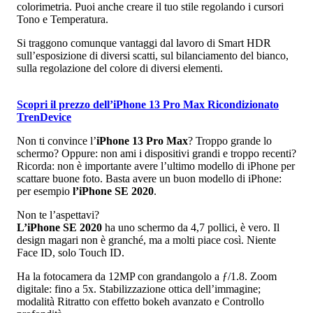
colorimetria. Puoi anche creare il tuo stile regolando i cursori
Tono e Temperatura.
Si traggono comunque vantaggi dal lavoro di Smart HDR
sull’esposizione di diversi scatti, sul bilanciamento del bianco,
sulla regolazione del colore di diversi elementi.
Scopri il prezzo dell’iPhone 13 Pro Max Ricondizionato
TrenDevice
Non ti convince l’
iPhone 13 Pro Max
? Troppo grande lo
schermo? Oppure: non ami i dispositivi grandi e troppo recenti?
Ricorda: non è importante avere l’ultimo modello di iPhone per
scattare buone foto. Basta avere un buon modello di iPhone:
per esempio
l’iPhone SE 2020
.
Non te l’aspettavi?
L’iPhone SE 2020
ha uno schermo da 4,7 pollici, è vero. Il
design magari non è granché, ma a molti piace così. Niente
Face ID, solo Touch ID.
Ha la fotocamera da 12MP con grandangolo a ƒ/1.8. Zoom
digitale: fino a 5x. Stabilizzazione ottica dell’immagine;
modalità Ritratto con effetto bokeh avanzato e Controllo