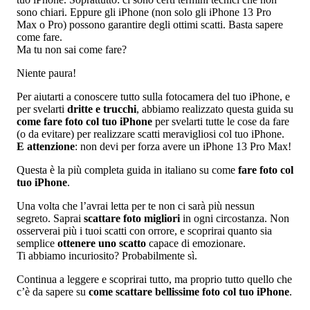
sono chiari. Eppure gli iPhone (non solo gli iPhone 13 Pro
Max o Pro) possono garantire degli ottimi scatti. Basta sapere
come fare.
Ma tu non sai come fare?
Niente paura!
Per aiutarti a conoscere tutto sulla fotocamera del tuo iPhone, e
per svelarti
dritte e trucchi
, abbiamo realizzato questa guida su
come fare foto col tuo iPhone
per svelarti tutte le cose da fare
(o da evitare) per realizzare scatti meravigliosi col tuo iPhone.
E attenzione
: non devi per forza avere un iPhone 13 Pro Max!
Questa è la più completa guida in italiano su come
fare foto col
tuo iPhone
.
Una volta che l’avrai letta per te non ci sarà più nessun
segreto. Saprai
scattare foto migliori
in ogni circostanza. Non
osserverai più i tuoi scatti con orrore, e scoprirai quanto sia
semplice
ottenere uno scatto
capace di emozionare.
Ti abbiamo incuriosito? Probabilmente sì.
Continua a leggere e scoprirai tutto, ma proprio tutto quello che
c’è da sapere su
come scattare bellissime foto col tuo iPhone
.