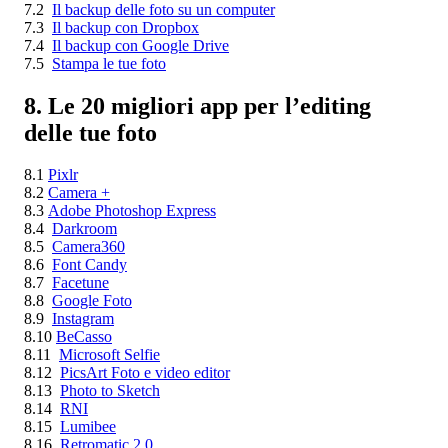
7.2
Il backup delle foto su un computer
7.3
Il backup con Dropbox
7.4
Il backup con Google Drive
7.5
Stampa le tue foto
8. Le 20 migliori app per l’editing
delle tue foto
8.1
Pixlr
8.2
Camera +
8.3
Adobe Photoshop Express
8.4
Darkroom
8.5
Camera360
8.6
Font Candy
8.7
Facetune
8.8
Google Foto
8.9
Instagram
8.10
BeCasso
8.11
Microsoft Selfie
8.12
PicsArt Foto e video editor
8.13
Photo to Sketch
8.14
RNI
8.15
Lumibee
8.16
Retromatic 2.0