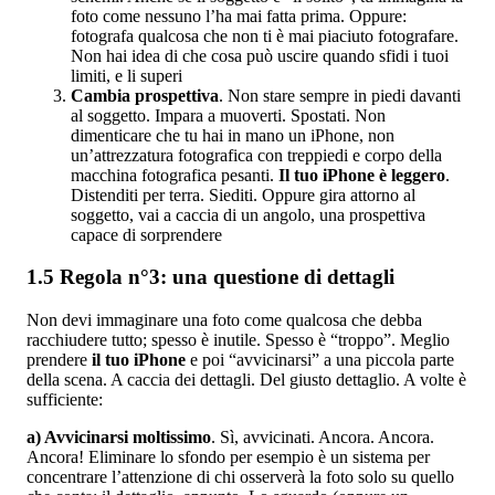
foto come nessuno l’ha mai fatta prima. Oppure:
fotografa qualcosa che non ti è mai piaciuto fotografare.
Non hai idea di che cosa può uscire quando sfidi i tuoi
limiti, e li superi
Cambia prospettiva
. Non stare sempre in piedi davanti
al soggetto. Impara a muoverti. Spostati. Non
dimenticare che tu hai in mano un iPhone, non
un’attrezzatura fotografica con treppiedi e corpo della
macchina fotografica pesanti.
Il tuo iPhone è leggero
.
Distenditi per terra. Siediti. Oppure gira attorno al
soggetto, vai a caccia di un angolo, una prospettiva
capace di sorprendere
1.5 Regola n°3: una questione di dettagli
Non devi immaginare una foto come qualcosa che debba
racchiudere tutto; spesso è inutile. Spesso è “troppo”. Meglio
prendere
il tuo iPhone
e poi “avvicinarsi” a una piccola parte
della scena. A caccia dei dettagli. Del giusto dettaglio. A volte è
sufficiente:
a) Avvicinarsi moltissimo
. Sì, avvicinati. Ancora. Ancora.
Ancora! Eliminare lo sfondo per esempio è un sistema per
concentrare l’attenzione di chi osserverà la foto solo su quello