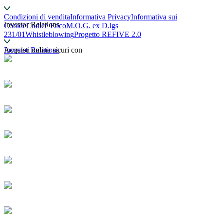
Condizioni di vendita
Informativa Privacy
Informativa sui
Investor Relations
Cookie
Codice Etico
M.O.G. ex D.lgs
231/01
Whistleblowing
Progetto REFIVE 2.0
Investor Relations
Acquisti online sicuri con