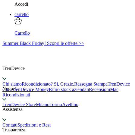
Accedi
carrello
Carrello
Summer Black Friday! Scopri le offerte >>
TrenDevice
Chi siamo
Ricondizionato? Sì, Grazie.
Rassegna Stampa
TrenDevice
Negozi
Club
TrenDevice Money
Ritiro stock aziendali
Recensioni
Mac
Ricondizionati
TrenDevice Store
Milano
Torino
Avellino
Assistenza
Contatti
Spedizioni e Resi
Trasparenza