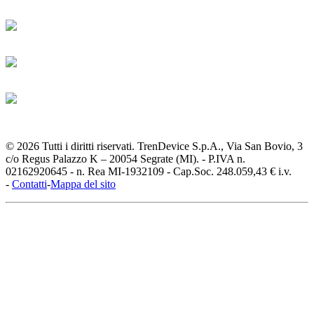
© 2026 Tutti i diritti riservati. TrenDevice S.p.A., Via San Bovio, 3
c/o Regus Palazzo K – 20054 Segrate (MI). - P.IVA n.
02162920645 - n. Rea MI-1932109 - Cap.Soc. 248.059,43 € i.v.
-
Contatti
-
Mappa del sito