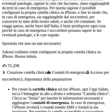
eventuali patologie, oppure le cure che facciamo, siano raggiungibili
da terzi in caso di emergenza. Per questa ragione è possibile
configurare la propria cartella clinica su iPhone, e fare in modo che,
in caso di emergenza, sia raggiungibile dai soccorritori, per
conoscere lo stato della nostra salute, e anche chi contattare. Se
viaggi spesso, anche fuori dall’Italia, è bene predisporre ogni cosa
perché in caso di emergenza i soccorritori possano sapere le tue
eventuali patologie, e le cure seguite.
Sperando che non sia mai necessario!
Adesso vediamo come configurare la propria cartella clinica su
iPhone. Buona lettura.
✍ TL;DR
📱 Creazione cartella clinica
🚑 Contatti di emergenza
🔒 Accesso per
soccorritori
⚠️ Importanza della preparazione
Per creare la
cartella clinica
sul tuo iPhone, apri l’app Salute,
tocca l’immagine in alto a destra e seleziona “Cartella clinica”.
Clicca su “Inizia” per inserire le informazioni necessarie e
aggiungere i
contatti di emergenza
. In caso di emergenza,
l’iPhone avviserà i contatti tramite SMS e fornirà la tua
posizione. Per rendere la cartella accessibile ai soccorritori,