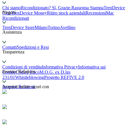
Chi siamo
Ricondizionato? Sì, Grazie.
Rassegna Stampa
TrenDevice
Negozi
Club
TrenDevice Money
Ritiro stock aziendali
Recensioni
Mac
Ricondizionati
TrenDevice Store
Milano
Torino
Avellino
Assistenza
Contatti
Spedizioni e Resi
Trasparenza
Condizioni di vendita
Informativa Privacy
Informativa sui
Investor Relations
Cookie
Codice Etico
M.O.G. ex D.lgs
231/01
Whistleblowing
Progetto REFIVE 2.0
Investor Relations
Acquisti online sicuri con